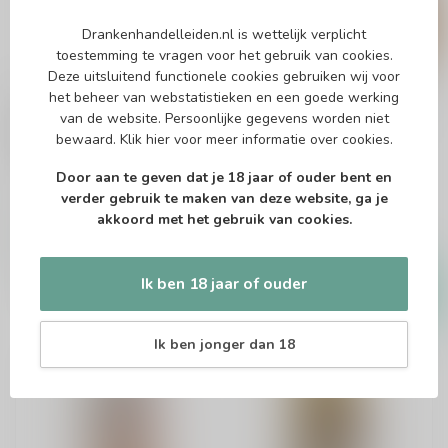
Drankenhandelleiden.nl is wettelijk verplicht
toestemming te vragen voor het gebruik van cookies.
Deze uitsluitend functionele cookies gebruiken wij voor
het beheer van webstatistieken en een goede werking
FRAPIN
JOSEPH GUY
van de website. Persoonlijke gegevens worden niet
Frapin Cigar Blend XO
Joseph Guy XO 70cl
70cl
bewaard.
Klik hier
voor meer informatie over cookies.
Cognac
Door aan te geven dat je 18 jaar of ouder bent en
Cognac
verder gebruik te maken van deze website, ga je
akkoord met het gebruik van cookies.
€96,95
€92,99
Op voorraad
Op voorraad
Ik ben 18 jaar of ouder
Ik ben jonger dan 18