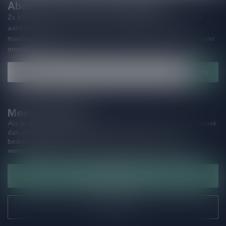
Abonneer je op onze nieuwsbrief
Zo blijf je altijd op de hoogte van speciale releases en mooie
aanbiedingen. Die wil je toch niet missen!? We versturen
maximaal één keer per maand een mailing dus geen zorgen over
onnodige spam!
Meer informatie
Als je vragen hebt over onze producten of jouw aankoop, bezoek
dan onze klantenservicepagina. Hier vindt je onze
bedrijfsgegevens, antwoorden op veelgestelde vragen en
verschillende manieren om contact met ons op te nemen.
Klantenservice
Onze winkel