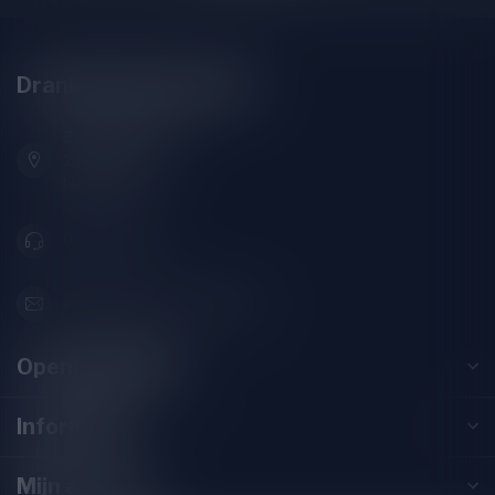
Drankenhandel Leiden
Zeemanlaan 22B
2313SZ Leiden
Nederland
071-2400285
info@drankenhandelleiden.nl
Openingstijden
Informatie
Mijn account