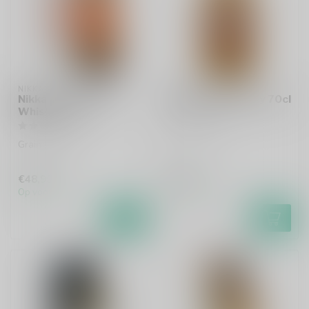
NIKKA
SPEARHEAD
Nikka Coffey Grain
Spearhead Whisky 70cl
Whisky 70cl
Grain whisky
Grain whisky
€48,99
€28,99
Op voorraad
Op voorraad