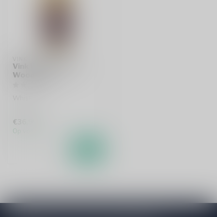
VINK
Vink Whisky Triple
Wood 70cl
Whisky
€36,99
Op voorraad