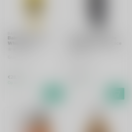
BAIN'S
LOCH LOMOND
Bain's Single Grain
Loch Lomond Single
Whisky 70cl
Grain Distiller's Choice
70cl
Grain whisky
Grain whisky
€28,99
€37,95
Op voorraad
Op voorraad