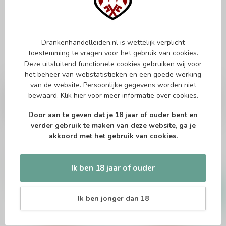
Drankenhandelleiden.nl is wettelijk verplicht
toestemming te vragen voor het gebruik van cookies.
Deze uitsluitend functionele cookies gebruiken wij voor
het beheer van webstatistieken en een goede werking
van de website. Persoonlijke gegevens worden niet
CAOL ILA
GLEN GARIOCH
bewaard.
Klik hier
voor meer informatie over cookies.
Caol Ila 2015 The
Glen Garioch 2011 Cask
Ultimate 70cl
Strength The Ultimate
70cl
Door aan te geven dat je 18 jaar of ouder bent en
verder gebruik te maken van deze website, ga je
Single malt whisky
akkoord met het gebruik van cookies.
Single malt whisky
€47,99
€58,45
Ik ben 18 jaar of ouder
Op voorraad
Op voorraad
Ik ben jonger dan 18