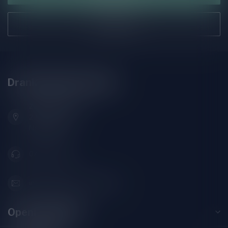
Onze winkel
Drankenhandel Leiden
Zeemanlaan 22B
2313SZ Leiden
Nederland
071-2400285
info@drankenhandelleiden.nl
Openingstijden