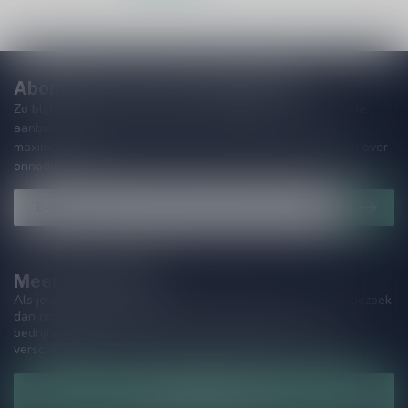
Abonneer je op onze nieuwsbrief
Zo blijf je altijd op de hoogte van speciale releases en mooie
aanbiedingen. Die wil je toch niet missen!? We versturen
maximaal één keer per maand een mailing dus geen zorgen over
onnodige spam!
Meer informatie
Als je vragen hebt over onze producten of jouw aankoop, bezoek
dan onze klantenservicepagina. Hier vindt je onze
bedrijfsgegevens, antwoorden op veelgestelde vragen en
verschillende manieren om contact met ons op te nemen.
Klantenservice