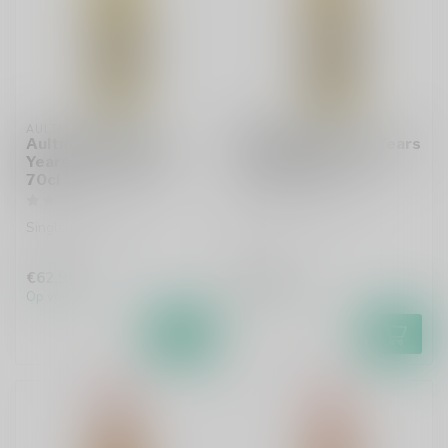
AULTMORE
BALLECHIN
Aultmore 2010 11
Ballechin 2011 10 Years
Years The Ultimate
The Ultimate 70cl
70cl
Single malt whisky
Single malt whisky
€62,99
€63,99
Op voorraad
Op voorraad