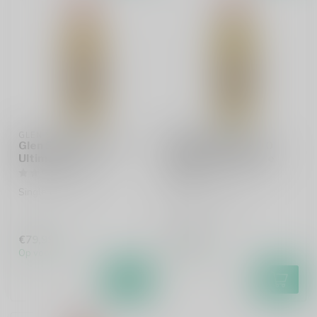
GLEN SPEY
MILTONDUFF
Glen Spey 2007 The
Miltonduff 2012 10
Ultimate 70cl
Years The Ultimate
70cl
Single malt whisky
Single malt whisky
€79,99
€59,99
Op voorraad
Op voorraad