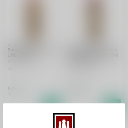
BUNNAHABHAIN
CAOL ILA
Bunnahabhain 2012 The
Caol Ila 2007 16 Years
Ultimate 70cl
Sherry Cask Finish The
Ultimate 70cl
Single malt whisky
Single malt whisky
€75,99
€119,99
Op voorraad
Op voorraad