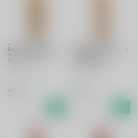
BALMENACH
BENRINNES
Balmenach 2008 15
Benrinnes 2011 Sherry
Years The Ultimate
Cask Finish The
70cl
Ultimate 70cl
Single malt whisky
Single malt whisky
€87,99
€83,99
Op voorraad
Op voorraad