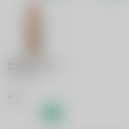
UNNAMED ORKNEY
Unnamed Orkney 2006
The Ultimate 70cl
Single malt whisky
€61,99
Op voorraad