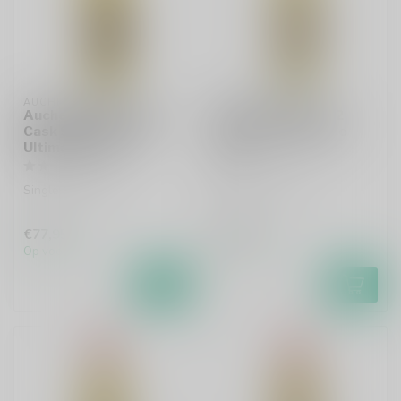
AUCHENTOSHAN
AUCHROISK
Auchentoshan 2013
Auchroisk 2010 12
Cask Strength The
Years The Ultimate
Ultimate 70cl
70cl
Single malt whisky
Single malt whisky
€77,95
€45,99
Op voorraad
Op voorraad