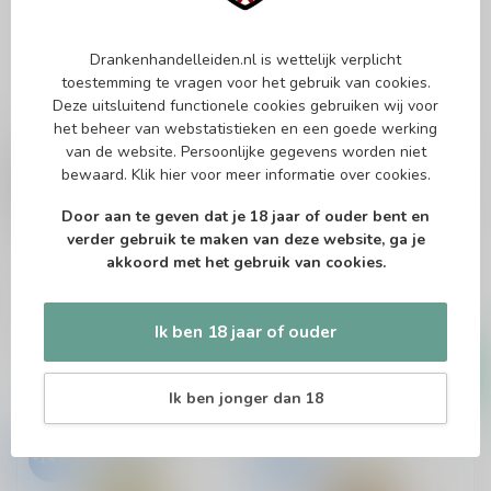
Drankenhandelleiden.nl is wettelijk verplicht
toestemming te vragen voor het gebruik van cookies.
Deze uitsluitend functionele cookies gebruiken wij voor
het beheer van webstatistieken en een goede werking
van de website. Persoonlijke gegevens worden niet
KILKERRAN
KILKERRAN
Kilkerran 8 Years Cask
Kilkerran Heavily
bewaard.
Klik hier
voor meer informatie over cookies.
Strength Bourbon
Peated Batch 14 70cl
Cask 70cl
Door aan te geven dat je 18 jaar of ouder bent en
Single malt whisky
verder gebruik te maken van deze website, ga je
Single malt whisky
akkoord met het gebruik van cookies.
€81,99
€57,99
Ik ben 18 jaar of ouder
Op voorraad
Op voorraad
Ik ben jonger dan 18
-14%
-14%