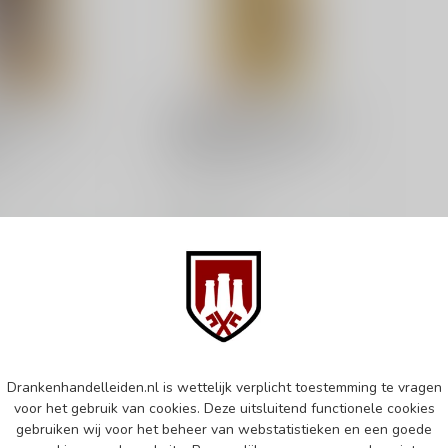
ER
BLACKADDER
er Chimera
Blackadder Red Snake
l
Redneck 154 70cl
lt whisky
Single malt whisky
€102,99
d
Op voorraad
k
Vergelijk
Drankenhandelleiden.nl is wettelijk verplicht toestemming te vragen
voor het gebruik van cookies. Deze uitsluitend functionele cookies
gebruiken wij voor het beheer van webstatistieken en een goede