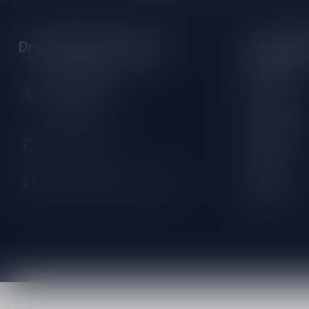
Drankenhandel Leiden
Openings
Maandag:
Zeemanlaan 22B
Dinsdag:
2313SZ Leiden
Nederland
Woensdag:
Donderdag:
071-2400285
Vrijdag:
Zaterdag:
info@drankenhandelleiden.nl
Zondag: