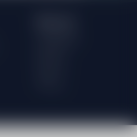
Mijn account
Account informatie
Herroeping aanvragen
Mijn bestellingen
Mijn tickets
Mijn verlanglijst
Vergelijk
Alle producten