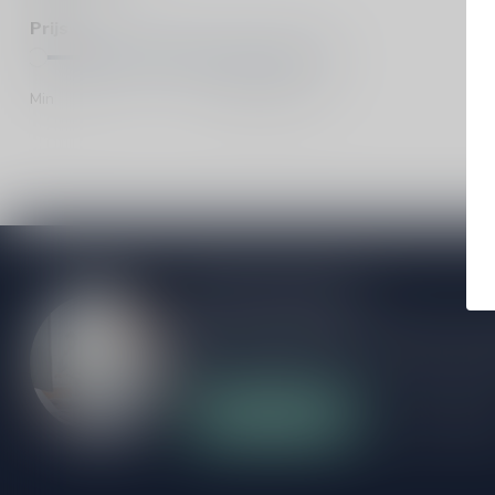
Prijs
Min
Max
Meer informatie
Als je vragen hebt over onze producten of
klantenservicepagina. Hier vindt je onze b
veelgestelde vragen en verschillende mani
Klantenservice
Onze winke