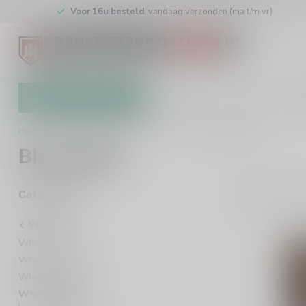
Voor 16u besteld
, vandaag verzonden (ma t/m vr)
Alle categorieën
Cadeaubon
Winkel
Klan
Home
/
Whisky
/
Whisky Bottelaar
/
Blackadder
Blackadder
2
Pro
Categorieën
Whisky
Whisky Landen
Whisky Soorten
Whisky Regio
Whisky Bottelaar