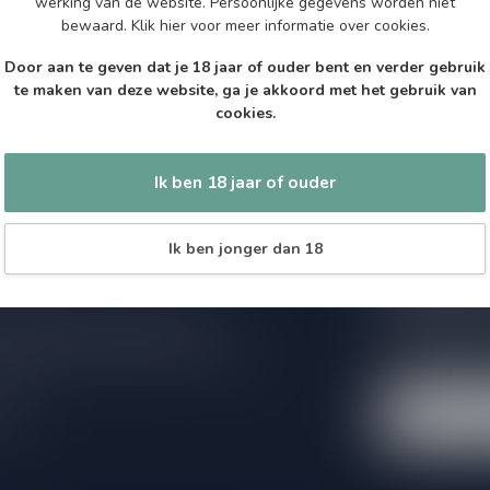
werking van de website. Persoonlijke gegevens worden niet
bewaard.
Klik hier
voor meer informatie over cookies.
Door aan te geven dat je 18 jaar of ouder bent en verder gebruik
te maken van deze website, ga je akkoord met het gebruik van
cookies.
Ik ben 18 jaar of ouder
Ik ben jonger dan 18
Abonneer 
Zo blijf je alt
 jouw aankoop, bezoek dan onze
wil je toch ni
edrijfsgegevens, antwoorden op
eren om contact met ons op te nemen.
dus geen zorge
l