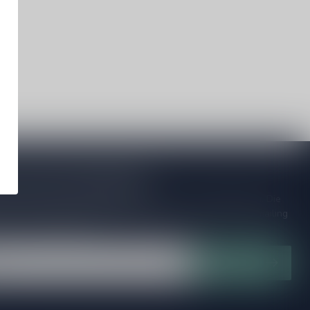
je op onze nieuwsbrief
ijd op de hoogte van speciale releases en mooie aanbiedingen. Die
et missen!? We versturen maximaal één keer per maand een mailing
n over onnodige spam!
Abonneer