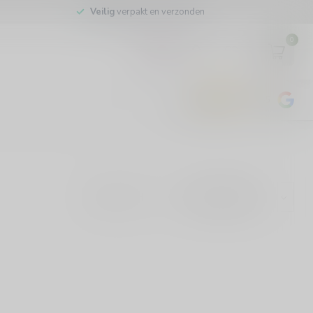
Veilig
verpakt en verzonden
0
EUR
4.8
/5
443
beoordelingen
Toon: