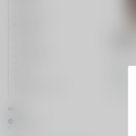
A.D. Rattray
Adelphi's
Berry Bros & Rudd
Blackadder
Cooper's Choice
BLACKADD
Blackadd
Daily Dram
2016 70c
Douglas Laing
Gordon & MacPhail
Blended ma
James Eadie
Mossburn
€91,99
Op voorraa
Signatory
Single Malts of Scotland
Vergelij
The Ultimate
Merken
Alle merken
Blackadder