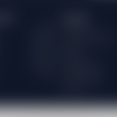
tijden
Informatie
Gesloten
Klantenservice
Over Drankenhandel Leiden
09.00 - 18.00
18+ Leeftijdscheck aan de deur
09.00 - 18.00
Bestellen
09.00 - 18.00
Betaalmethoden
09.00 - 18.00
Verzenden & retourneren
09.00 - 18.00
International Shipping
Gesloten
Algemene voorwaarden
Privacy beleid