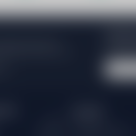
Abonneer 
Zo blijf je alt
 jouw aankoop, bezoek dan onze
wil je toch ni
edrijfsgegevens, antwoorden op
eren om contact met ons op te nemen.
dus geen zorge
l
tijden
Informatie
Gesloten
Klantenservice
Over Drankenhandel Leiden
09.00 - 18.00