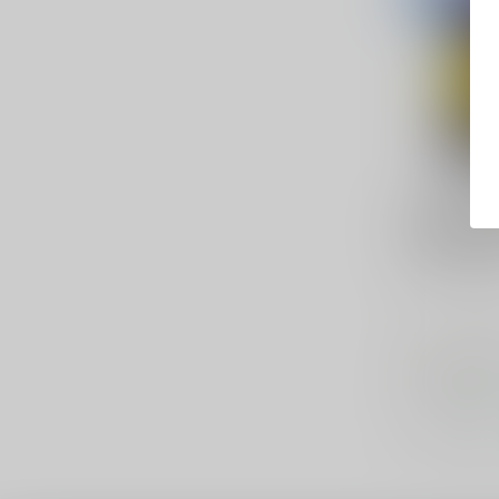
GOUDEN C
Gouden C
Blaasveld
Single malt
€4
€49,99
Op voorraa
Vergelij