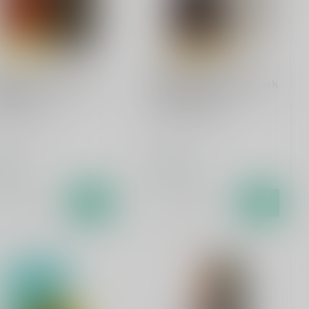
IERS
FILLIERS
liers Single Malt 10
Filliers Single Malt Cask
rs 70cl
Strength 70cl
le malt whisky
Single malt whisky
,99
€74,99
oorraad
Op voorraad
Vergelijk
Vergelijk