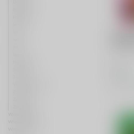
Duitsland
Engeland
Frankrijk
Ierland
India
GOUDEN C
Gouden C
Israël
12th Edit
Italië
Japan
Single malt
Nederland
Schotland
€57,99
Op voorraa
Taiwan
Verenigde Staten
Vergelij
Zuid Afrika
Zweden
Zwitserland
Whisky Soorten
Whisky Regio
Whisky Bottelaar