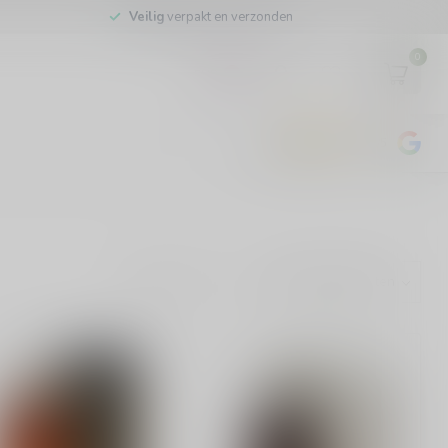
Veilig
verpakt en verzonden
0
EUR
4.8
/5
443
beoordelingen
Toon: