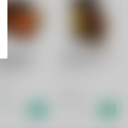
D WEASEL
GOUDEN CAROLUS
d Weasel Single
Gouden Carolus Single
t Whisky Sherry
Malt Whisky 70cl
k Finish 50cl
Single malt whisky
le malt whisky
,95
€48,99
oorraad
Op voorraad
Vergelijk
Vergelijk