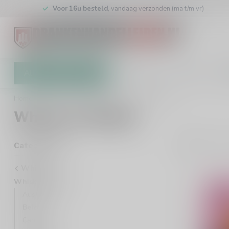
Voor 16u besteld
, vandaag verzonden (ma t/m vr)
Alle categorieën
Cadeaubon
Winkel
Klan
Home
/
Whisky
/
Whisky Landen
/
België
Whisky uit België
12
P
Categorieën
Whisky
Whisky Landen
Australië
België
Canada