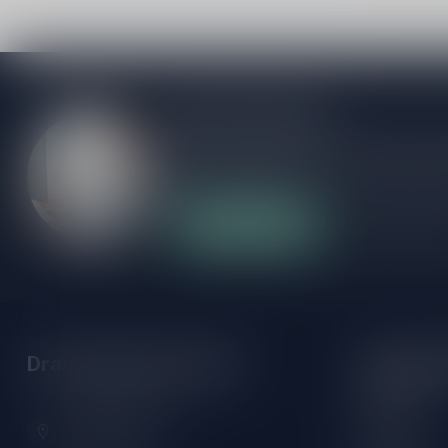
Meer informatie
Als je vragen hebt over onze producten of
klantenservicepagina. Hier vindt je onze b
veelgestelde vragen en verschillende mani
Klantenservice
Onze winke
Drankenhandel Leiden
Openings
Maandag:
Zeemanlaan 22B
Dinsdag:
2313SZ Leiden