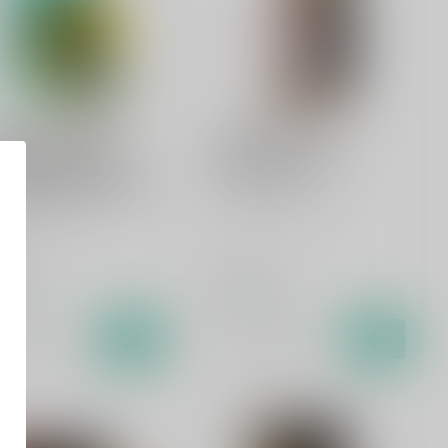
ENBERG
RYGGIA
Molenberg 9th
Ryggia Inaugural
iversary Edition
Release 50cl
le Blanche 2022 50cl
Single malt whisky
le malt whisky
,95
€64,99
oorraad
Op voorraad
Vergelijk
Vergelijk