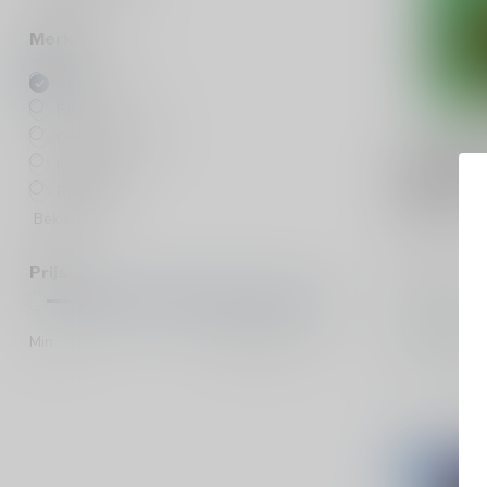
Merken
Alle merken
Filliers
Gouden Carolus
MOLENBER
De Molen
Molenberg
Annivers
Ryggia
50cl
Bekijk meer
Single malt
Prijs
€149,95
Op voorraa
Min
Max
Vergelij
-14%