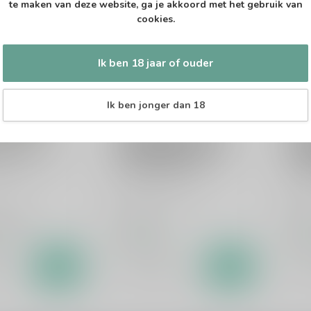
te maken van deze website, ga je akkoord met het gebruik van
cookies.
Ik ben 18 jaar of ouder
Ik ben jonger dan 18
AROLUS
WILD WEASEL
WIL
arolus
Wild Weasel Single
Wil
 Broek 50cl
Malt Whisky Red Port
Mal
Cask Finish 50cl
Cas
 whisky
Single malt whisky
Sing
2,99
€49,99
€50
d
Op voorraad
Op v
k
Vergelijk