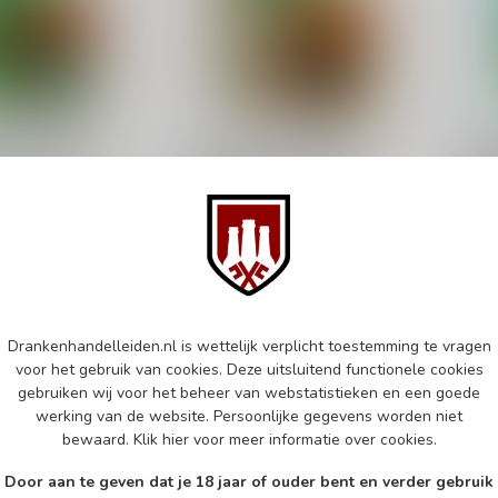
G
MOLENBERG
MOL
berg 6th
De Molenberg 10th
De 
ary Esmeralda
Anniversary Aurora
Ann
50cl
Fol
 whisky
Single malt whisky.
Sing
€52,95
€59
d
Op voorraad
Op v
Drankenhandelleiden.nl is wettelijk verplicht toestemming te vragen
voor het gebruik van cookies. Deze uitsluitend functionele cookies
k
Vergelijk
gebruiken wij voor het beheer van webstatistieken en een goede
werking van de website. Persoonlijke gegevens worden niet
bewaard.
Klik hier
voor meer informatie over cookies.
Door aan te geven dat je 18 jaar of ouder bent en verder gebruik