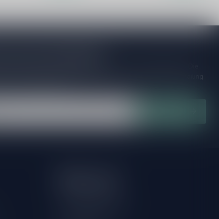
je op onze nieuwsbrief
ijd op de hoogte van speciale releases en mooie aanbiedingen. Die
et missen!? We versturen maximaal één keer per maand een mailing
n over onnodige spam!
Abonneer
Mijn account
Account informatie
Herroeping aanvragen