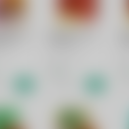
AROLUS
FILLIERS
FILL
arolus Giverny
Filliers Single Malt 15
Fil
ion 50cl
Years 70cl
Yea
 whisky
Single malt whisky
Sing
€84,99
€61
d
Op voorraad
Op v
k
Vergelijk