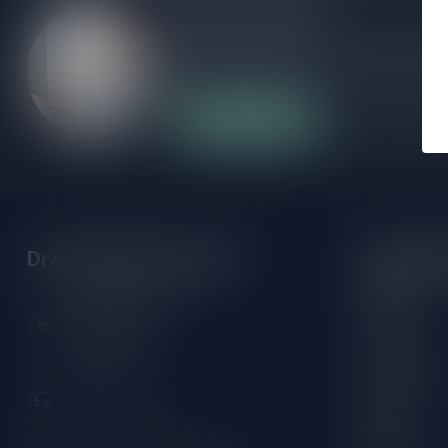
Meer informatie
Als je vragen hebt over onze producten of
klantenservicepagina. Hier vindt je onze b
veelgestelde vragen en verschillende mani
Klantenservice
Onze winke
Drankenhandel Leiden
Openings
Maandag:
Zeemanlaan 22B
Dinsdag:
2313SZ Leiden
Nederland
Woensdag:
Donderdag:
071-2400285
Vrijdag:
Zaterdag: