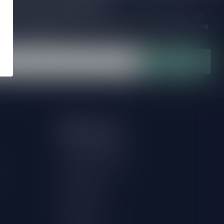
je op onze nieuwsbrief
ijd op de hoogte van speciale releases en mooie aanbiedingen. Die
et missen!? We versturen maximaal één keer per maand een mailing
n over onnodige spam!
Abonneer
Mijn account
Account informatie
Herroeping aanvragen
Mijn bestellingen
Mijn tickets
Mijn verlanglijst
Vergelijk