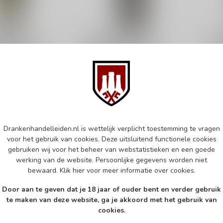
TCHMAN
FLYING DUTCHMAN
FLY
tchman 12
Flying Dutchman 3
Fly
gle Cask 70cl
Years American Oak
Yea
70cl
Rum
Rum
€26,99
€38
d
Op voorraad
Op v
Drankenhandelleiden.nl is wettelijk verplicht toestemming te vragen
k
Vergelijk
voor het gebruik van cookies. Deze uitsluitend functionele cookies
gebruiken wij voor het beheer van webstatistieken en een goede
werking van de website. Persoonlijke gegevens worden niet
bewaard.
Klik hier
voor meer informatie over cookies.
Door aan te geven dat je 18 jaar of ouder bent en verder gebruik
te maken van deze website, ga je akkoord met het gebruik van
cookies.