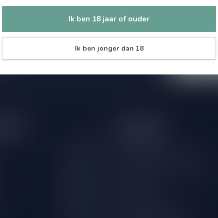
Abonneer 
Zo blijf je alt
 jouw aankoop, bezoek dan onze
Ik ben 18 jaar of ouder
wil je toch ni
edrijfsgegevens, antwoorden op
eren om contact met ons op te nemen.
dus geen zorge
Ik ben jonger dan 18
l
tijden
Informatie
Gesloten
Klantenservice
Over Drankenhandel Leiden
09.00 - 18.00
18+ Leeftijdscheck aan de deur
09.00 - 18.00
Bestellen
09.00 - 18.00
Betaalmethoden
09.00 - 18.00
Verzenden & retourneren
09.00 - 18.00