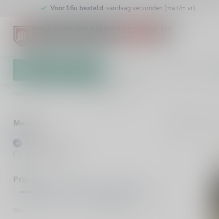
Voor 16u besteld
, vandaag verzonden (ma t/m vr)
Alle categorieën
Cadeaubon
Winkel
Klan
Home
/
Merken
/
Flying Dutchman
4
Pro
Merken
Alle merken
Flying Dutchman
Prijs
Min
Max