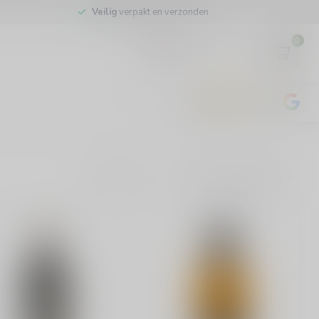
Veilig
verpakt en verzonden
0
EUR
4.8
/5
443
beoordelingen
Toon: