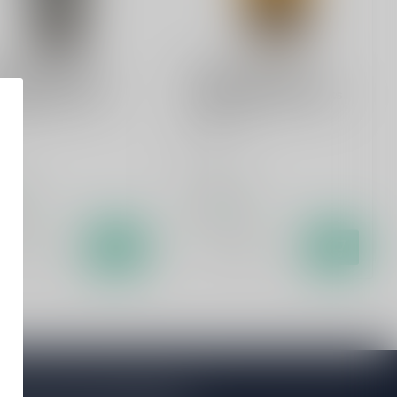
ING DUTCHMAN
FLYING DUTCHMAN
ing Dutchman 7
Flying Dutchman 3
rs PX Casks 70cl
Years Amarone Casks
70cl
Rum
,99
€30,99
oorraad
Op voorraad
Vergelijk
Vergelijk