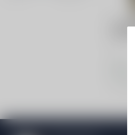
FLYING DU
Flying Du
Years Sin
Rum
€43,99
Op voorraa
Vergelij