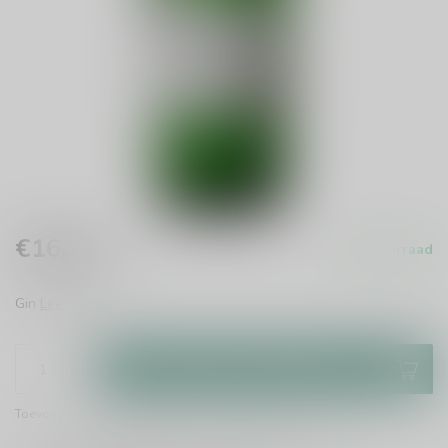
€16,99
Op voorraad
Incl. btw
Gin
Lees meer
.
Toevoegen aan winkelwagen
Toevoegen om te vergelijken
Deel dit product