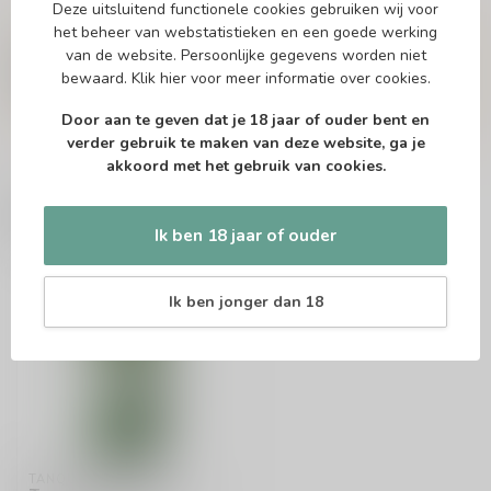
Deze uitsluitend functionele cookies gebruiken wij voor
Vragen over dit product?
het beheer van webstatistieken en een goede werking
Of heb je hulp nodig bij het bestellen? Twijfel
van de website. Persoonlijke gegevens worden niet
niet en neem contact met ons op. Dit kan
bewaard.
Klik hier
voor meer informatie over cookies.
telefonisch via 071-2400285 of via de e-mail op
info@drankenhandelleiden.nl
. We helpen je
graag!
Door aan te geven dat je 18 jaar of ouder bent en
verder gebruik te maken van deze website, ga je
akkoord met het gebruik van cookies.
Recent bekeken
Ik ben 18 jaar of ouder
Ik ben jonger dan 18
TANQUERAY