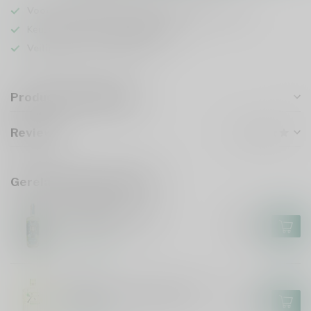
Voor 16u besteld
, vandaag verzonden (ma t/m vr)
Keuze uit meer dan
5000 dranken
Veilig
verpakt en verzonden
Productomschrijving
Reviews
Gerelateerde producten
GOEIE MIE
Goeie Mie Gin 70cl
€26,99
Op voorraad
ROKU
Roku Noryo Tea Edition 70cl
€31,99