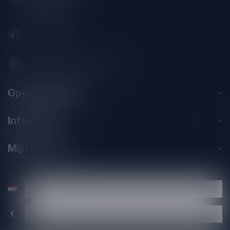
Nederland
071-2400285
info@drankenhandelleiden.nl
Openingstijden
Informatie
Mijn account
€