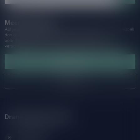
Meer informatie
Als je vragen hebt over onze producten of jouw aankoop, bezoek
dan onze klantenservicepagina. Hier vindt je onze
bedrijfsgegevens, antwoorden op veelgestelde vragen en
verschillende manieren om contact met ons op te nemen.
Klantenservice
Onze winkel
Drankenhandel Leiden
Zeemanlaan 22B
2313SZ Leiden