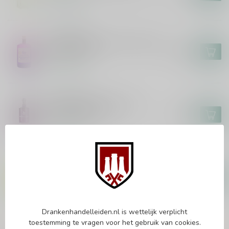
Op voorraad
GUNPOWDER
Gunpowder Irish Gin Italian Fig
& Laurel 70cl
€34,99
Op voorraad
WHITLEY NEILL
Whitley Neill Rhubarb &
Ginger Gin 70cl
€21,99
Op voorraad
WHITLEY NEILL
Whitley Neill Elderflower &
Korean Pear Gin 70cl
€25,99
Op voorraad
Drankenhandelleiden.nl is wettelijk verplicht
toestemming te vragen voor het gebruik van cookies.