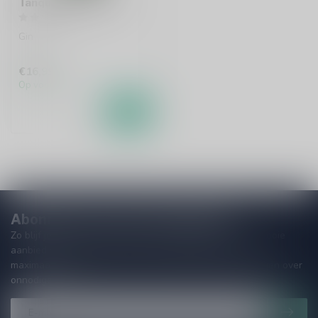
Tanqueray Gin 70cl
Gin
€16,99
Op voorraad
Abonneer je op onze nieuwsbrief
Zo blijf je altijd op de hoogte van speciale releases en mooie
aanbiedingen. Die wil je toch niet missen!? We versturen
maximaal één keer per maand een mailing dus geen zorgen over
onnodige spam!