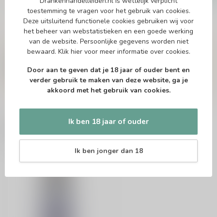
Drankenhandelleiden.nl is wettelijk verplicht
Op voorraad
toestemming te vragen voor het gebruik van cookies.
Deze uitsluitend functionele cookies gebruiken wij voor
het beheer van webstatistieken en een goede werking
Vragen over dit product?
van de website. Persoonlijke gegevens worden niet
bewaard.
Klik hier
voor meer informatie over cookies.
Of heb je hulp nodig bij het bestellen? Twijfel
niet en neem contact met ons op. Dit kan
telefonisch via 071-2400285 of via de e-mail op
Door aan te geven dat je 18 jaar of ouder bent en
info@drankenhandelleiden.nl
. We helpen je
verder gebruik te maken van deze website, ga je
graag!
akkoord met het gebruik van cookies.
Ik ben 18 jaar of ouder
Recent bekeken
Ik ben jonger dan 18