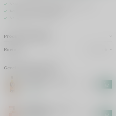
Voor 16u besteld
, vandaag verzonden (ma t/m vr)
Keuze uit meer dan
5000 dranken
Veilig
verpakt en verzonden
Productomschrijving
Reviews
Gerelateerde producten
SPRINGBANK
Springbank 10 Years 70cl
€65,99
Op voorraad
MACALLAN
Macallan 12 Years Double
Cask 2025 70cl
€58,99