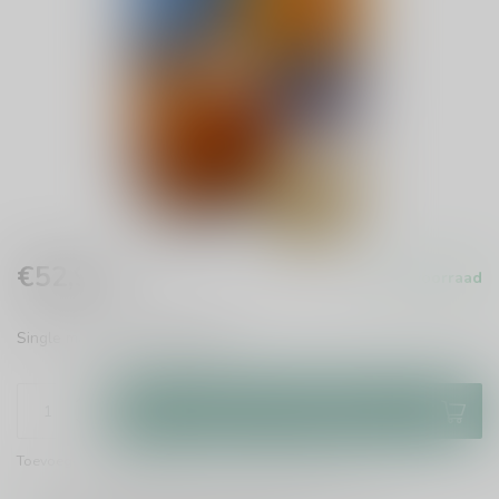
€52,95
Op voorraad
Incl. btw
Single malt whisky
Lees meer
.
Toevoegen aan winkelwagen
Toevoegen om te vergelijken
Deel dit product