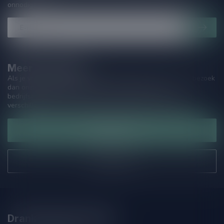
onnodige spam!
Meer informatie
Als je vragen hebt over onze producten of jouw aankoop, bezoek
dan onze klantenservicepagina. Hier vindt je onze
bedrijfsgegevens, antwoorden op veelgestelde vragen en
verschillende manieren om contact met ons op te nemen.
Klantenservice
Onze winkel
Drankenhandel Leiden