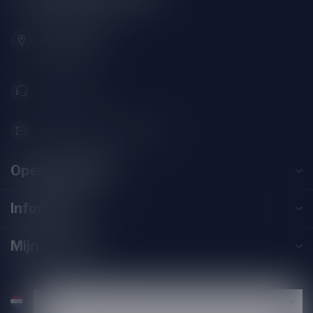
Zeemanlaan 22B
2313SZ Leiden
Nederland
071-2400285
info@drankenhandelleiden.nl
Openingstijden
Informatie
Mijn account