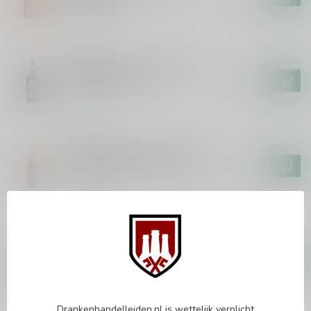
Op voorraad
HAZELBURN
Hazelburn 7 Years Oloroso
Cask Matured 70cl
€119,99
Op voorraad
BEN NEVIS
Tartan Army Ben Nevis 11
Years Signatory Vintage 70cl
€43,99
Op voorraad
SPEYSIDE 17(M)
Speyside 17(M) 17 Years
Exceptional Cask 100 Proof
Edition 16 Signatory Vintage
€91,99
70cl
Op voorraad
Drankenhandelleiden.nl is wettelijk verplicht