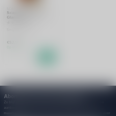
SCAPA
Scapa The Orcadian
Glansa 70cl
Single malt whisky
€52,95
Op voorraad
Abonneer je op onze nieuwsbrief
Zo blijf je altijd op de hoogte van speciale releases en mooie
aanbiedingen. Die wil je toch niet missen!? We versturen
maximaal één keer per maand een mailing dus geen zorgen over