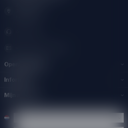
Zeemanlaan 22B
2313SZ Leiden
Nederland
071-2400285
info@drankenhandelleiden.nl
Openingstijden
Informatie
Mijn account