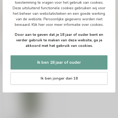
toestemming te vragen voor het gebruik van cookies.
Deze uitsluitend functionele cookies gebruiken wij voor
Vragen over dit product?
het beheer van webstatistieken en een goede werking
Of heb je hulp nodig bij het bestellen? Twijfel
van de website. Persoonlijke gegevens worden niet
niet en neem contact met ons op. Dit kan
bewaard.
Klik hier
voor meer informatie over cookies.
telefonisch via 071-2400285 of via de e-mail op
info@drankenhandelleiden.nl
. We helpen je
Door aan te geven dat je 18 jaar of ouder bent en
graag!
verder gebruik te maken van deze website, ga je
akkoord met het gebruik van cookies.
Recent bekeken
Ik ben 18 jaar of ouder
Ik ben jonger dan 18