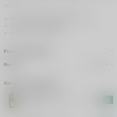
Toevoegen om te vergelijken
Deel dit product
Voor 16u besteld
, vandaag verzonden (ma t/m vr)
Keuze uit meer dan
5000 dranken
Veilig
verpakt en verzonden
Productomschrijving
Reviews
Gerelateerde producten
JAGERMEISTER
Jagermeister XXL 3 Liter
€95,99
Op voorraad