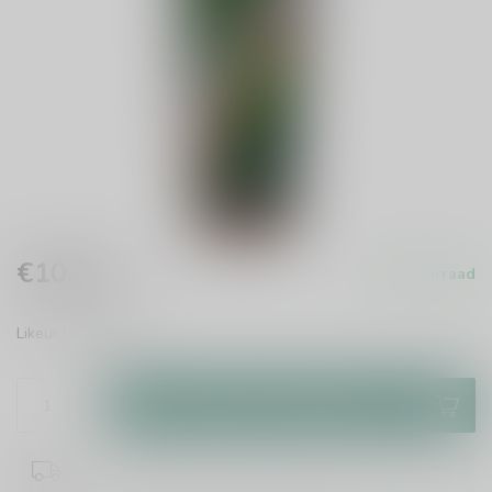
€10,49
Op voorraad
Incl. btw
Likeur
Lees meer
.
Toevoegen aan winkelwagen