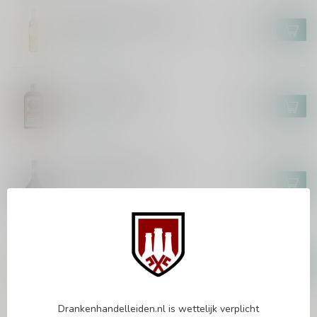
DOLIN
Dolin Genepi 1821 70cl
€31,99
Op voorraad
JAGERMEISTER
Jagermeister 70cl
€13,99
Op voorraad
DOM BENEDICTINE
DOM Benedictine 70cl
€19,99
Op voorraad
BIGALLET
Bigallet Grand Tétras Genépi
70cl
€32,99
Op voorraad
Drankenhandelleiden.nl is wettelijk verplicht