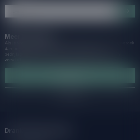
Meer informatie
Als je vragen hebt over onze producten of jouw aankoop, bezoek
dan onze klantenservicepagina. Hier vindt je onze
bedrijfsgegevens, antwoorden op veelgestelde vragen en
verschillende manieren om contact met ons op te nemen.
Klantenservice
Onze winkel
Drankenhandel Leiden