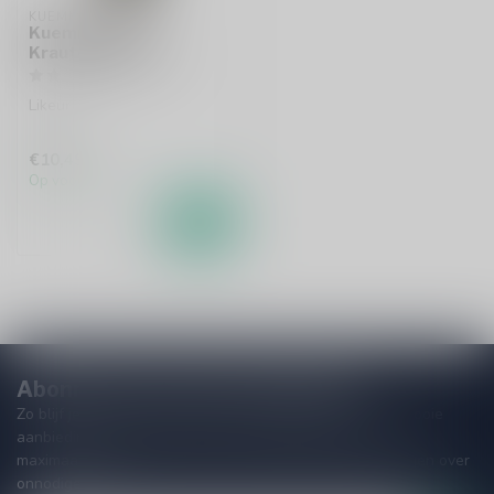
KUEMMERLING
Kuemmerling
Krauterlikor 50cl
Likeur
€10,49
Op voorraad
Abonneer je op onze nieuwsbrief
Zo blijf je altijd op de hoogte van speciale releases en mooie
aanbiedingen. Die wil je toch niet missen!? We versturen
maximaal één keer per maand een mailing dus geen zorgen over
onnodige spam!