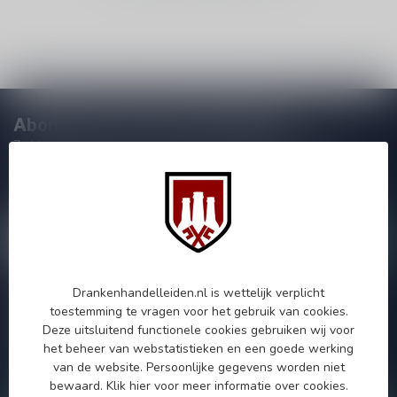
Abonneer je op onze nieuwsbrief
Zo blijf je altijd op de hoogte van speciale releases en mooie
aanbiedingen. Die wil je toch niet missen!? We versturen
maximaal één keer per maand een mailing dus geen zorgen over
onnodige spam!
Drankenhandelleiden.nl is wettelijk verplicht
Meer informatie
toestemming te vragen voor het gebruik van cookies.
Deze uitsluitend functionele cookies gebruiken wij voor
Als je vragen hebt over onze producten of jouw aankoop, bezoek
dan onze klantenservicepagina. Hier vindt je onze
het beheer van webstatistieken en een goede werking
bedrijfsgegevens, antwoorden op veelgestelde vragen en
van de website. Persoonlijke gegevens worden niet
verschillende manieren om contact met ons op te nemen.
bewaard.
Klik hier
voor meer informatie over cookies.