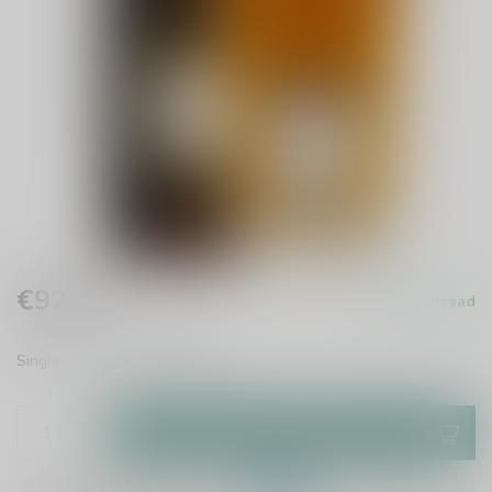
€92,99
Op voorraad
Incl. btw
Single malt whisky
Lees meer
.
Toevoegen aan winkelwagen