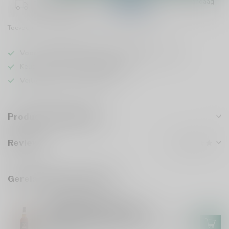
Plaats je bestelling binnen
01:01:14
en het wordt vandaag
nog verzonden!
Toevoegen om te vergelijken
Deel dit product
Voor 16u besteld
, vandaag verzonden (ma t/m vr)
Keuze uit meer dan
5000 dranken
Veilig
verpakt en verzonden
Productomschrijving
Reviews
Gerelateerde producten
SPEYSIDE 17(M)
Speyside 17(M) 17 Years
Exceptional Cask 100 Proof
Edition 16 Signatory Vintage
€91,99