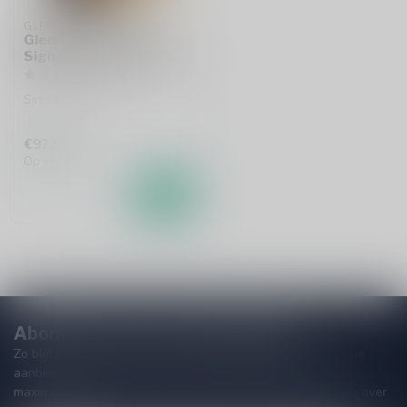
GLEN SPEY
Glen Spey 18 Years
Signatory Vintage 70cl
Single malt whisky
€92,99
Op voorraad
Abonneer je op onze nieuwsbrief
Zo blijf je altijd op de hoogte van speciale releases en mooie
aanbiedingen. Die wil je toch niet missen!? We versturen
maximaal één keer per maand een mailing dus geen zorgen over