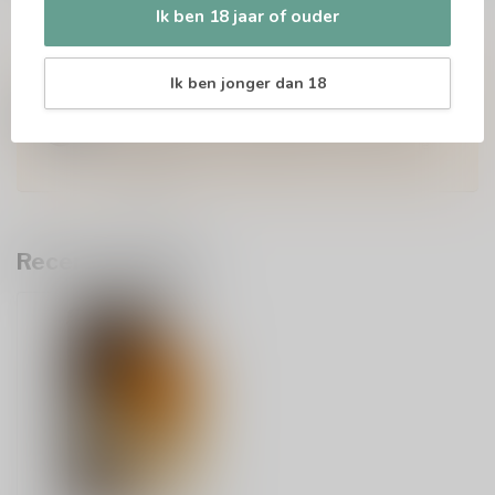
Ik ben 18 jaar of ouder
Vragen over dit product?
Ik ben jonger dan 18
Of heb je hulp nodig bij het bestellen? Twijfel
niet en neem contact met ons op. Dit kan
telefonisch via 071-2400285 of via de e-mail op
info@drankenhandelleiden.nl
. We helpen je
graag!
Recent bekeken