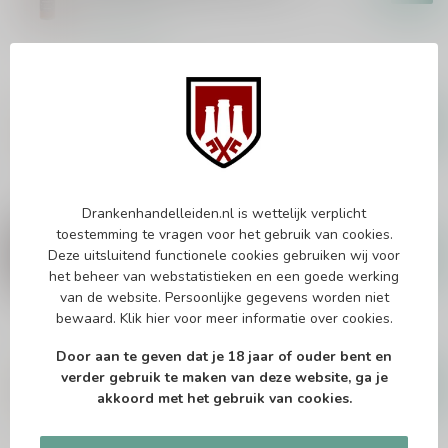
70cl
Op voorraad
BEN NEVIS
Tartan Army Ben Nevis 11
Years Signatory Vintage 70cl
€43,99
Op voorraad
Drankenhandelleiden.nl is wettelijk verplicht
ABERFELDY
Aberfeldy 11 Years Cask
toestemming te vragen voor het gebruik van cookies.
Strength Collection Signatory
Deze uitsluitend functionele cookies gebruiken wij voor
€71,99
Vintage 70cl
het beheer van webstatistieken en een goede werking
van de website. Persoonlijke gegevens worden niet
Op voorraad
bewaard.
Klik hier
voor meer informatie over cookies.
EDRADOUR
Door aan te geven dat je 18 jaar of ouder bent en
Edradour 10 Years 2015
verder gebruik te maken van deze website, ga je
Signatory Vintage 70cl
€58,99
akkoord met het gebruik van cookies.
Op voorraad