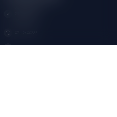
Zeemanlaan 22B
2313SZ Leiden
Nederland
071-2400285
info@drankenhandelleiden.nl
Openingstijden
Informatie
Mijn account