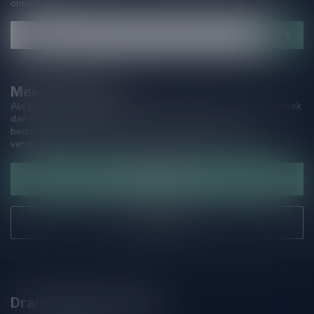
onnodige spam!
Meer informatie
Als je vragen hebt over onze producten of jouw aankoop, bezoek
dan onze klantenservicepagina. Hier vindt je onze
bedrijfsgegevens, antwoorden op veelgestelde vragen en
verschillende manieren om contact met ons op te nemen.
Klantenservice
Onze winkel
Drankenhandel Leiden