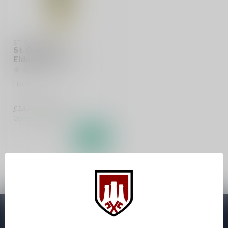
ST-GERMAIN
St-Germain
Elderflower 50cl
Likeur
€20,99
€24,99
Op voorraad
Abonneer je op onze nieuwsbrief
Zo blijf je altijd op de hoogte van speciale releases en mooie