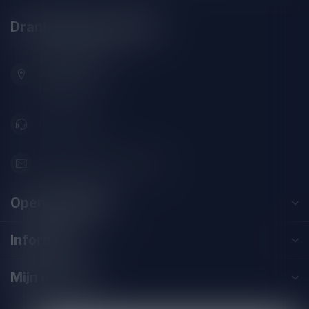
Drankenhandel Leiden
Zeemanlaan 22B
2313SZ Leiden
Nederland
071-2400285
info@drankenhandelleiden.nl
Openingstijden
Informatie
Mijn account