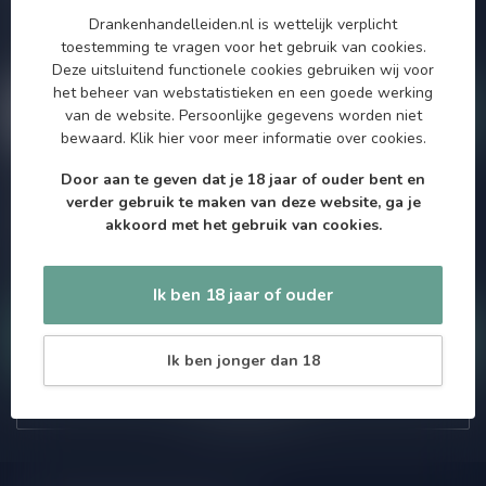
aanbiedingen. Die wil je toch niet missen!? We versturen
Drankenhandelleiden.nl is wettelijk verplicht
maximaal één keer per maand een mailing dus geen zorgen over
toestemming te vragen voor het gebruik van cookies.
onnodige spam!
Deze uitsluitend functionele cookies gebruiken wij voor
het beheer van webstatistieken en een goede werking
van de website. Persoonlijke gegevens worden niet
bewaard.
Klik hier
voor meer informatie over cookies.
Door aan te geven dat je 18 jaar of ouder bent en
Meer informatie
verder gebruik te maken van deze website, ga je
Als je vragen hebt over onze producten of jouw aankoop, bezoek
akkoord met het gebruik van cookies.
dan onze klantenservicepagina. Hier vindt je onze
bedrijfsgegevens, antwoorden op veelgestelde vragen en
verschillende manieren om contact met ons op te nemen.
Ik ben 18 jaar of ouder
Klantenservice
Ik ben jonger dan 18
Onze winkel