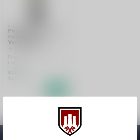
PLENIO
Plenio Riserva Classico
Castelli di Jesi
Verdicchio 75cl
Dit product is uit voorraad
leverbaar.
€27,95
Op voorraad
Abonneer je op onze nieuwsbrief