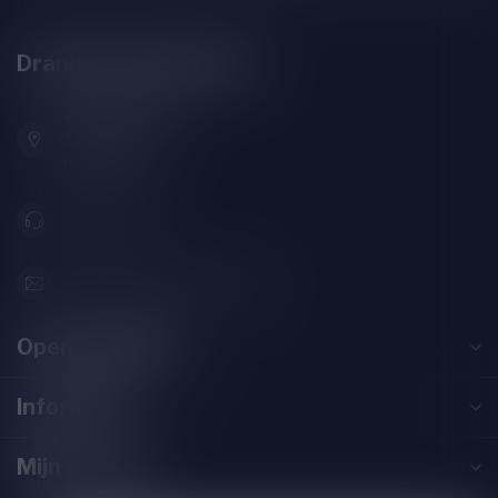
Drankenhandel Leiden
Zeemanlaan 22B
2313SZ Leiden
Nederland
071-2400285
info@drankenhandelleiden.nl
Openingstijden
Informatie
Mijn account