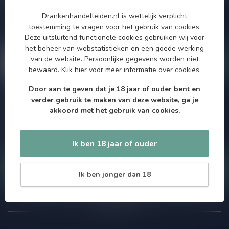
Zo blijf je altijd op de hoogte van speciale releases en mooie
Drankenhandelleiden.nl is wettelijk verplicht
aanbiedingen. Die wil je toch niet missen!? We versturen
toestemming te vragen voor het gebruik van cookies.
maximaal één keer per maand een mailing dus geen zorgen over
Deze uitsluitend functionele cookies gebruiken wij voor
onnodige spam!
het beheer van webstatistieken en een goede werking
van de website. Persoonlijke gegevens worden niet
bewaard.
Klik hier
voor meer informatie over cookies.
Door aan te geven dat je 18 jaar of ouder bent en
verder gebruik te maken van deze website, ga je
Meer informatie
akkoord met het gebruik van cookies.
Als je vragen hebt over onze producten of jouw aankoop, bezoek
dan onze klantenservicepagina. Hier vindt je onze
bedrijfsgegevens, antwoorden op veelgestelde vragen en
verschillende manieren om contact met ons op te nemen.
Ik ben 18 jaar of ouder
Klantenservice
Ik ben jonger dan 18
Onze winkel