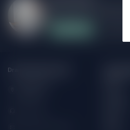
Als je vragen hebt over onze producten of
klantenservicepagina. Hier vindt je onze b
veelgestelde vragen en verschillende mani
Klantenservice
Onze winke
Drankenhandel Leiden
Openings
Maandag:
Zeemanlaan 22B
Dinsdag:
2313SZ Leiden
Nederland
Woensdag:
Donderdag:
071-2400285
Vrijdag:
Zaterdag:
info@drankenhandelleiden.nl