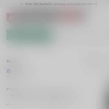
Voor 16u besteld
, vandaag verzonden (ma t/m vr)
Alle categorieën
Cadeaubon
Winkel
Klan
Home
/
Merken
/
Nautilus
2
Pro
Merken
Alle merken
Nautilus
Prijs
Min
Max