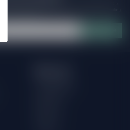
ijd op de hoogte van speciale releases en mooie aanbiedingen. Die
et missen!? We versturen maximaal één keer per maand een mailing
n over onnodige spam!
Abonneer
Mijn account
Account informatie
Herroeping aanvragen
Mijn bestellingen
Mijn tickets
Mijn verlanglijst
Vergelijk