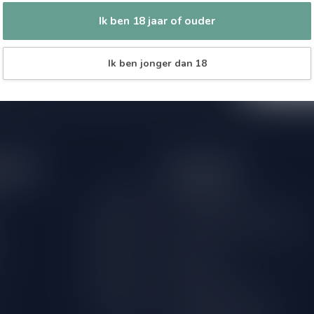
Zo blijf je alt
 jouw aankoop, bezoek dan onze
Ik ben 18 jaar of ouder
wil je toch ni
edrijfsgegevens, antwoorden op
eren om contact met ons op te nemen.
dus geen zorge
Ik ben jonger dan 18
l
tijden
Informatie
Gesloten
Klantenservice
Over Drankenhandel Leiden
09.00 - 18.00
18+ Leeftijdscheck aan de deur
09.00 - 18.00
Bestellen
09.00 - 18.00
Betaalmethoden
09.00 - 18.00
Verzenden & retourneren
09.00 - 18.00