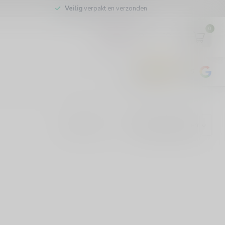
Veilig
verpakt en verzonden
0
EUR
4.8
/5
443
beoordelingen
Toon: