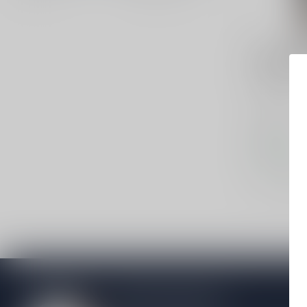
NAUTILUS
Nautilus P
Dit product 
leverbaar!
€26,95
Op voorraa
Vergelij
Meer informatie