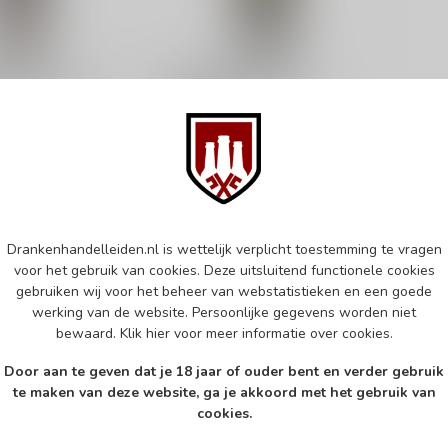
NAUTILUS
inot Noir 75cl
Nautilus Sauvignon
Blanc 75cl
is uit voorraad
Dit product is leverbaar uit
voorraad!
€17,95
d
Op voorraad
Drankenhandelleiden.nl is wettelijk verplicht toestemming te vragen
k
Vergelijk
voor het gebruik van cookies. Deze uitsluitend functionele cookies
gebruiken wij voor het beheer van webstatistieken en een goede
werking van de website. Persoonlijke gegevens worden niet
bewaard.
Klik hier
voor meer informatie over cookies.
Door aan te geven dat je 18 jaar of ouder bent en verder gebruik
te maken van deze website, ga je akkoord met het gebruik van
cookies.
Abonneer 