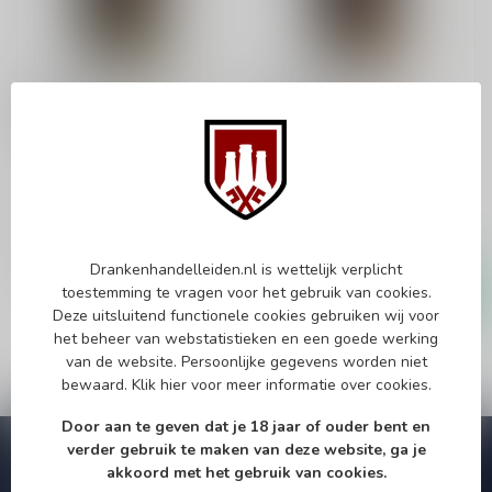
MILK AND HONEY
MILK AND HONEY
M&H Apex White Wine
M&H Apex Cognac
Cask 70cl
Cask 70cl
Whisky
Single malt whisky
€94,99
€91,95
Op voorraad
Op voorraad
Drankenhandelleiden.nl is wettelijk verplicht
toestemming te vragen voor het gebruik van cookies.
Deze uitsluitend functionele cookies gebruiken wij voor
het beheer van webstatistieken en een goede werking
van de website. Persoonlijke gegevens worden niet
bewaard.
Klik hier
voor meer informatie over cookies.
Door aan te geven dat je 18 jaar of ouder bent en
verder gebruik te maken van deze website, ga je
Abonneer je op onze nieuwsbrief
akkoord met het gebruik van cookies.
Zo blijf je altijd op de hoogte van speciale releases en mooie