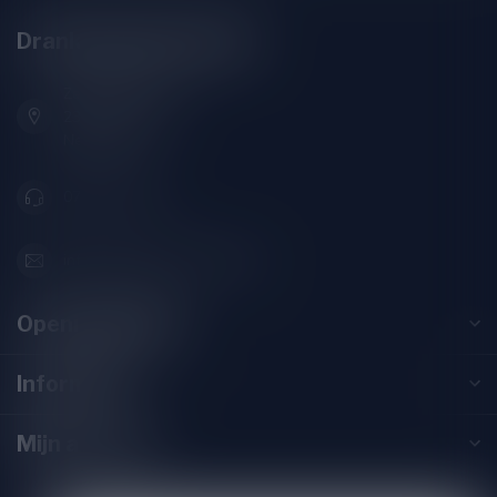
Drankenhandel Leiden
Zeemanlaan 22B
2313SZ Leiden
Nederland
071-2400285
info@drankenhandelleiden.nl
Openingstijden
Informatie
Mijn account