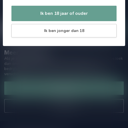
aanbiedingen. Die wil je toch niet missen!? We versturen
maximaal één keer per maand een mailing dus geen zorgen over
Ik ben 18 jaar of ouder
onnodige spam!
Ik ben jonger dan 18
Meer informatie
Als je vragen hebt over onze producten of jouw aankoop, bezoek
dan onze klantenservicepagina. Hier vindt je onze
bedrijfsgegevens, antwoorden op veelgestelde vragen en
verschillende manieren om contact met ons op te nemen.
Klantenservice
Onze winkel