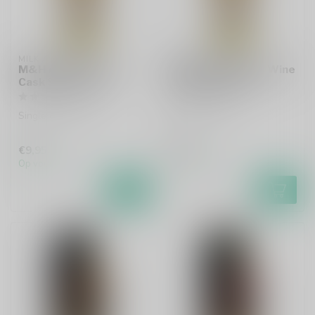
MILK AND HONEY
MILK AND HONEY
M&H APEX Cognac
M&H APEX White Wine
Cask Sample 6cl
Cask Sample 6cl
Single malt whisky
Whisky sample
€9,95
€8,95
Op voorraad
Op voorraad