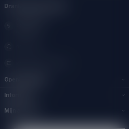
Drankenhandel Leiden
Zeemanlaan 22B
2313SZ Leiden
Nederland
071-2400285
info@drankenhandelleiden.nl
Openingstijden
Informatie
Mijn account