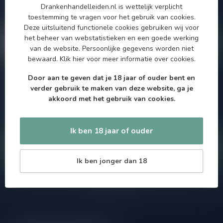
Drankenhandelleiden.nl is wettelijk verplicht
maximaal één keer per maand een mailing dus geen zorgen over
toestemming te vragen voor het gebruik van cookies.
onnodige spam!
Deze uitsluitend functionele cookies gebruiken wij voor
het beheer van webstatistieken en een goede werking
van de website. Persoonlijke gegevens worden niet
bewaard.
Klik hier
voor meer informatie over cookies.
Door aan te geven dat je 18 jaar of ouder bent en
Meer informatie
verder gebruik te maken van deze website, ga je
Als je vragen hebt over onze producten of jouw aankoop, bezoek
akkoord met het gebruik van cookies.
dan onze klantenservicepagina. Hier vindt je onze
bedrijfsgegevens, antwoorden op veelgestelde vragen en
verschillende manieren om contact met ons op te nemen.
Ik ben 18 jaar of ouder
Klantenservice
Ik ben jonger dan 18
Onze winkel