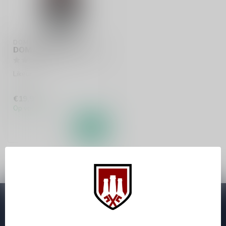
DOM BENEDICTINE
DOM Benedictine 70cl
Likeur
€19,99
Op voorraad
Abonneer je op onze nieuwsbrief
Zo blijf je altijd op de hoogte van speciale releases en mooie
aanbiedingen. Die wil je toch niet missen!? We versturen