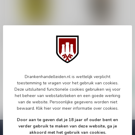
CRAIGELLACHIE
CRAIGELLACHIE
Craigellachie 13 Years
Craigellachie 12 Years
70cl
Old Particular 70cl
Single malt whisky
Single malt whisky
€48,99
€91,99
€108,95
Op voorraad
Op voorraad
Drankenhandelleiden.nl is wettelijk verplicht
toestemming te vragen voor het gebruik van cookies.
Deze uitsluitend functionele cookies gebruiken wij voor
het beheer van webstatistieken en een goede werking
van de website. Persoonlijke gegevens worden niet
bewaard.
Klik hier
voor meer informatie over cookies.
Door aan te geven dat je 18 jaar of ouder bent en
verder gebruik te maken van deze website, ga je
Abonneer je op onze nieuwsbrief
akkoord met het gebruik van cookies.