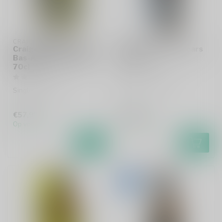
CRAIGELLACHIE
CRAIGELLACHIE
Craigellachie 13 Years
Craigellachie 17 Years
Bas-Armagnac Finish
70cl
70cl
Single malt whisky
Single malt whisky
€57,99
€113,99
Op voorraad
Op voorraad
-16%