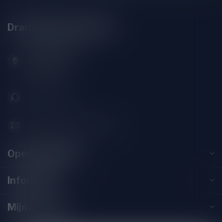
Drankenhandel Leiden
Zeemanlaan 22B
2313SZ Leiden
Nederland
071-2400285
info@drankenhandelleiden.nl
Openingstijden
Informatie
Mijn account