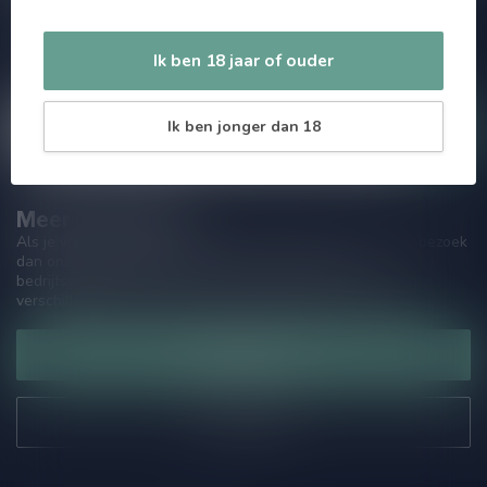
Zo blijf je altijd op de hoogte van speciale releases en mooie
aanbiedingen. Die wil je toch niet missen!? We versturen
maximaal één keer per maand een mailing dus geen zorgen over
Ik ben 18 jaar of ouder
onnodige spam!
Ik ben jonger dan 18
Meer informatie
Als je vragen hebt over onze producten of jouw aankoop, bezoek
dan onze klantenservicepagina. Hier vindt je onze
bedrijfsgegevens, antwoorden op veelgestelde vragen en
verschillende manieren om contact met ons op te nemen.
Klantenservice
Onze winkel