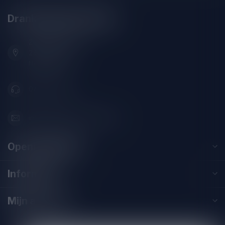
Drankenhandel Leiden
Zeemanlaan 22B
2313SZ Leiden
Nederland
071-2400285
info@drankenhandelleiden.nl
Openingstijden
Informatie
Mijn account