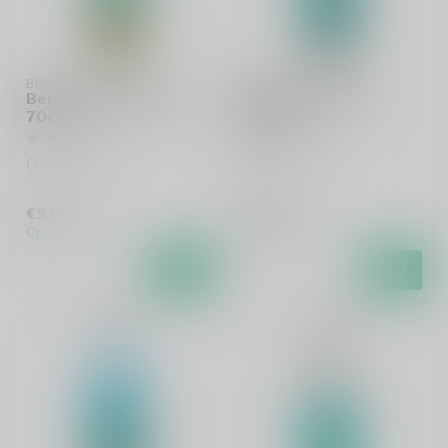
BERLINER LUFT
BERLINER LUFT
Berliner Luft Schoko
Berliner Luft XXL
70cl
300cl
Chocolade likeur
Pepermunt likeur
€9,99
€58,99
Op voorraad
Op voorraad