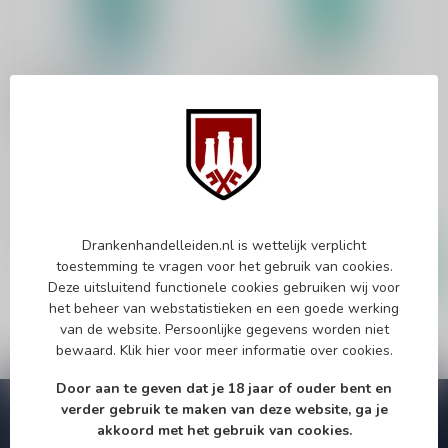
BERLINER LUFT
BERLINER LUFT
Berliner Luft Eis
Berliner Luft 70cl
Bonbon 70cl
Likeur
Likeur
€12,99
€9,99
Op voorraad
Op voorraad
Drankenhandelleiden.nl is wettelijk verplicht
toestemming te vragen voor het gebruik van cookies.
Deze uitsluitend functionele cookies gebruiken wij voor
het beheer van webstatistieken en een goede werking
van de website. Persoonlijke gegevens worden niet
bewaard.
Klik hier
voor meer informatie over cookies.
Door aan te geven dat je 18 jaar of ouder bent en
verder gebruik te maken van deze website, ga je
Abonneer je op onze nieuwsbrief
akkoord met het gebruik van cookies.
Zo blijf je altijd op de hoogte van speciale releases en mooie