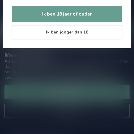
aanbiedingen. Die wil je toch niet missen!? We versturen
maximaal één keer per maand een mailing dus geen zorgen over
Ik ben 18 jaar of ouder
onnodige spam!
Ik ben jonger dan 18
Meer informatie
Als je vragen hebt over onze producten of jouw aankoop, bezoek
dan onze klantenservicepagina. Hier vindt je onze
bedrijfsgegevens, antwoorden op veelgestelde vragen en
verschillende manieren om contact met ons op te nemen.
Klantenservice
Onze winkel