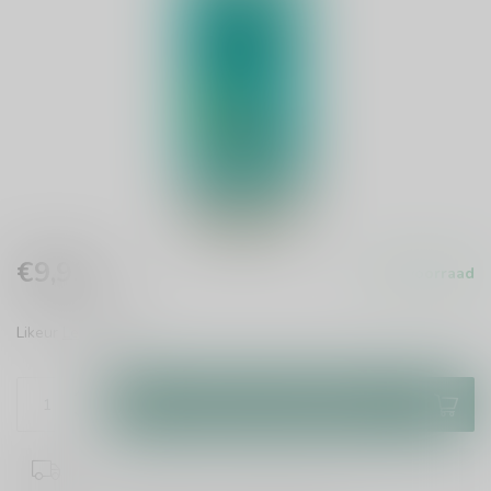
€9,99
Op voorraad
Incl. btw
Likeur
Lees meer
.
Toevoegen aan winkelwagen