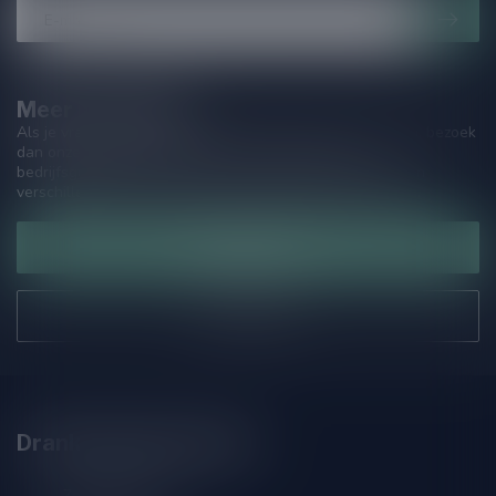
Meer informatie
Als je vragen hebt over onze producten of jouw aankoop, bezoek
dan onze klantenservicepagina. Hier vindt je onze
bedrijfsgegevens, antwoorden op veelgestelde vragen en
verschillende manieren om contact met ons op te nemen.
Klantenservice
Onze winkel
Drankenhandel Leiden
Zeemanlaan 22B