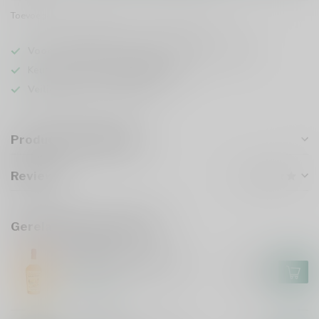
Toevoegen om te vergelijken
Deel dit product
Voor 16u besteld
, vandaag verzonden (ma t/m vr)
Keuze uit meer dan
5000 dranken
Veilig
verpakt en verzonden
Productomschrijving
Reviews
Gerelateerde producten
ZUIDAM
Nonna's Aperitivo 70cl
€12,99
Op voorraad