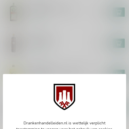
JAGERMEISTER
Jagermeister XXL 3 Liter
€95,99
Op voorraad
KRUIPOLIE
Kruipolie 50cl
€11,99
Op voorraad
VILLA MASSA
Villa Massa Limoncello 70cl
€15,99
Op voorraad
ZIMBRO
Zimbro Ginja Serra da Estrela
70cl
€16,99
Op voorraad
Drankenhandelleiden.nl is wettelijk verplicht