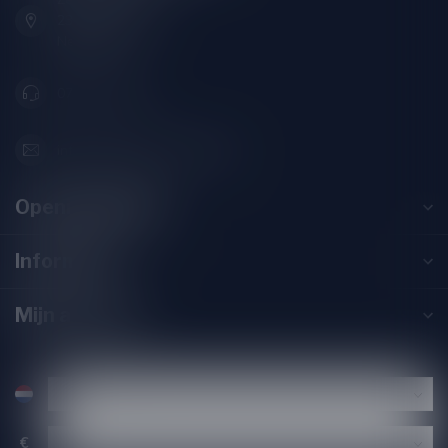
2313SZ Leiden
Nederland
071-2400285
info@drankenhandelleiden.nl
Openingstijden
Informatie
Mijn account
€