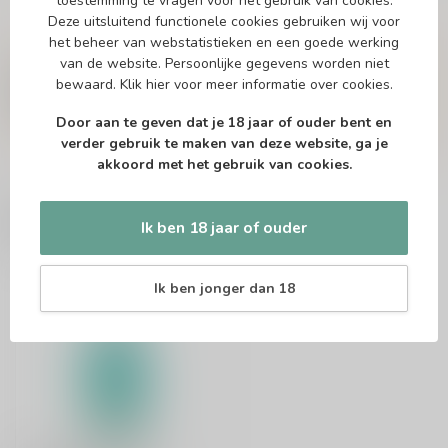
toestemming te vragen voor het gebruik van cookies.
Deze uitsluitend functionele cookies gebruiken wij voor
Vragen over dit product?
het beheer van webstatistieken en een goede werking
Of heb je hulp nodig bij het bestellen? Twijfel
van de website. Persoonlijke gegevens worden niet
niet en neem contact met ons op. Dit kan
bewaard.
Klik hier
voor meer informatie over cookies.
telefonisch via 071-2400285 of via de e-mail op
info@drankenhandelleiden.nl
. We helpen je
Door aan te geven dat je 18 jaar of ouder bent en
graag!
verder gebruik te maken van deze website, ga je
akkoord met het gebruik van cookies.
Recent bekeken
Ik ben 18 jaar of ouder
Ik ben jonger dan 18