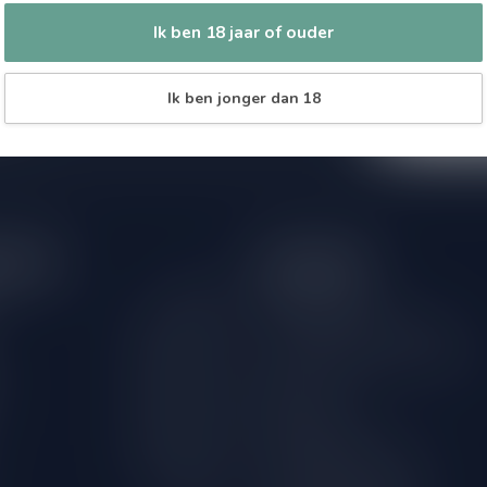
Zo blijf je alt
 jouw aankoop, bezoek dan onze
Ik ben 18 jaar of ouder
wil je toch ni
edrijfsgegevens, antwoorden op
eren om contact met ons op te nemen.
dus geen zorge
Ik ben jonger dan 18
l
tijden
Informatie
Gesloten
Klantenservice
Over Drankenhandel Leiden
09.00 - 18.00
18+ Leeftijdscheck aan de deur
09.00 - 18.00
Bestellen
09.00 - 18.00
Betaalmethoden
09.00 - 18.00
Verzenden & retourneren
09.00 - 18.00