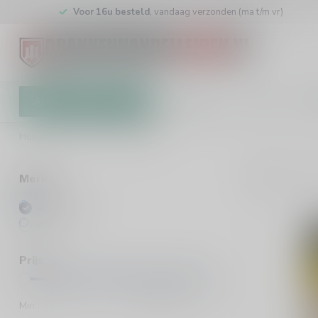
Voor 16u besteld
, vandaag verzonden (ma t/m vr)
Alle categorieën
Cadeaubon
Winkel
Klan
Home
/
Merken
/
AnCnoc
3
Pro
Merken
Alle merken
AnCnoc
Prijs
Min
Max