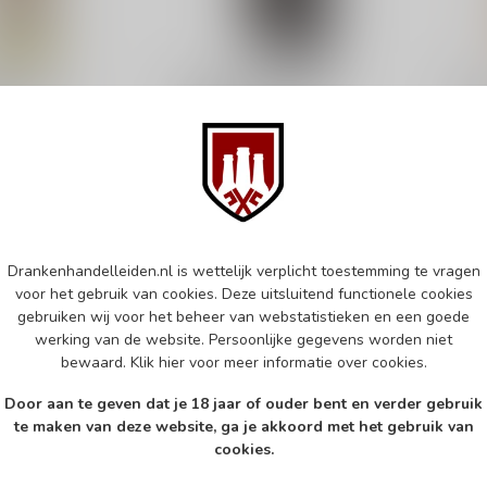
ANCNOC
ANC
eatheart
AnCnoc Peatheart
AnC
cl
Batch 3 70cl
Whi
Whisky
€65,99
€35
d
Op voorraad
Op v
Drankenhandelleiden.nl is wettelijk verplicht toestemming te vragen
k
Vergelijk
voor het gebruik van cookies. Deze uitsluitend functionele cookies
gebruiken wij voor het beheer van webstatistieken en een goede
werking van de website. Persoonlijke gegevens worden niet
bewaard.
Klik hier
voor meer informatie over cookies.
Door aan te geven dat je 18 jaar of ouder bent en verder gebruik
te maken van deze website, ga je akkoord met het gebruik van
cookies.
Abonneer 