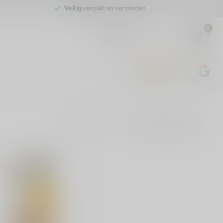
Veilig
verpakt en verzonden
0
EUR
4.8
/5
443
beoordelingen
Toon: