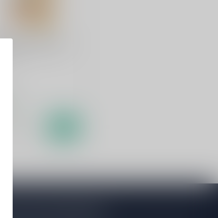
NOC
noc 12 Years 70cl
sky
,99
oorraad
Vergelijk
je op onze nieuwsbrief