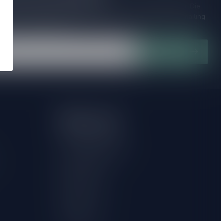
ijd op de hoogte van speciale releases en mooie aanbiedingen. Die
et missen!? We versturen maximaal één keer per maand een mailing
n over onnodige spam!
Abonneer
Mijn account
Account informatie
Herroeping aanvragen
Mijn bestellingen
Mijn tickets
Mijn verlanglijst
Vergelijk