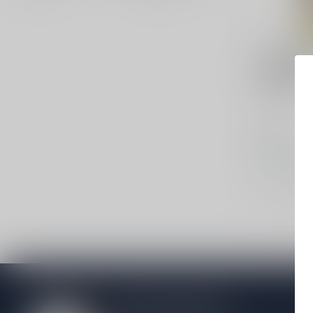
ANCNOC
AnCnoc P
Sample 6
Whisky
€6,95
Op voorraa
Vergelij
Meer informatie