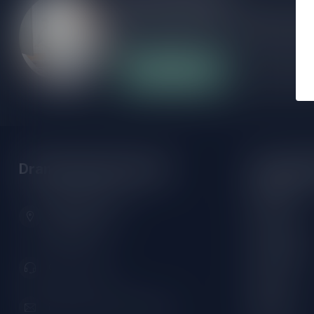
Als je vragen hebt over onze producten of
klantenservicepagina. Hier vindt je onze b
veelgestelde vragen en verschillende mani
Klantenservice
Onze winke
Drankenhandel Leiden
Openings
Maandag:
Zeemanlaan 22B
Dinsdag:
2313SZ Leiden
Nederland
Woensdag:
Donderdag:
071-2400285
Vrijdag:
Zaterdag:
info@drankenhandelleiden.nl