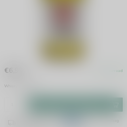
€6,95
Op voorraad
Incl. btw
Whisky
Lees meer
.
Toevoegen aan winkelwagen
Plaats je bestelling binnen
10:25:39
en het wordt vandaag
nog verzonden!