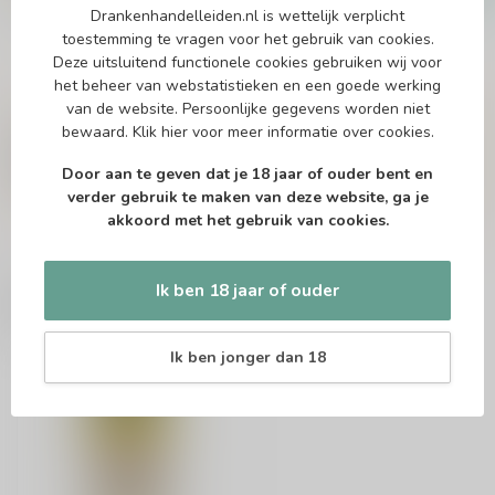
Drankenhandelleiden.nl is wettelijk verplicht
Op voorraad
toestemming te vragen voor het gebruik van cookies.
Deze uitsluitend functionele cookies gebruiken wij voor
het beheer van webstatistieken en een goede werking
Vragen over dit product?
van de website. Persoonlijke gegevens worden niet
Of heb je hulp nodig bij het bestellen? Twijfel
bewaard.
Klik hier
voor meer informatie over cookies.
niet en neem contact met ons op. Dit kan
telefonisch via 071-2400285 of via de e-mail op
Door aan te geven dat je 18 jaar of ouder bent en
info@drankenhandelleiden.nl
. We helpen je
verder gebruik te maken van deze website, ga je
graag!
akkoord met het gebruik van cookies.
Ik ben 18 jaar of ouder
Recent bekeken
Ik ben jonger dan 18