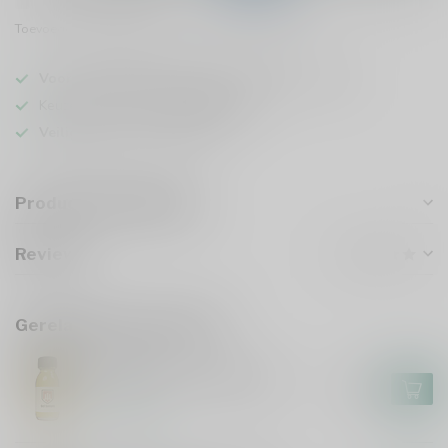
Toevoegen om te vergelijken
Deel dit product
Voor 16u besteld
, vandaag verzonden (ma t/m vr)
Keuze uit meer dan
5000 dranken
Veilig
verpakt en verzonden
Productomschrijving
Reviews
Gerelateerde producten
NIKKA
Nikka Frontier Sample 6cl
€3,95
Op voorraad