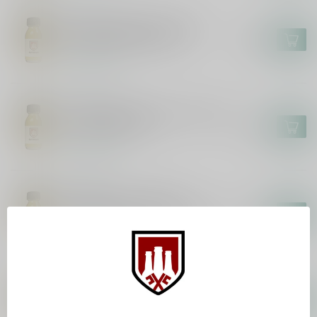
MARS
Mars Komagatake Tsunuki
Aging 2019 Sample 6cl
€14,95
Op voorraad
MOUNT GAY
Mount Gay Black Barrel Double
Cask Sample 6cl
€4,95
Op voorraad
SUNTORY
Suntory The Yamazaki
Distiller's Reserve Sample 6cl
€8,95
Op voorraad
KAMIKI
Kamiki Sakura Wood Sample
6cl
€7,95