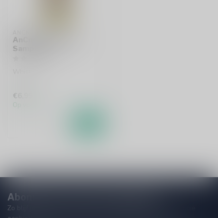
ANCNOC
AnCnoc Peatheart
Sample 6cl
Whisky
€6,95
Op voorraad
Abonneer je op onze nieuwsbrief
Zo blijf je altijd op de hoogte van speciale releases en mooie