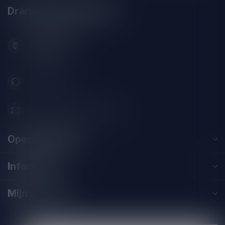
Drankenhandel Leiden
Zeemanlaan 22B
2313SZ Leiden
Nederland
071-2400285
info@drankenhandelleiden.nl
Openingstijden
Informatie
Mijn account