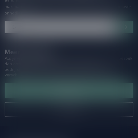
aanbiedingen. Die wil je toch niet missen!? We versturen
maximaal één keer per maand een mailing dus geen zorgen over
onnodige spam!
Meer informatie
Als je vragen hebt over onze producten of jouw aankoop, bezoek
dan onze klantenservicepagina. Hier vindt je onze
bedrijfsgegevens, antwoorden op veelgestelde vragen en
verschillende manieren om contact met ons op te nemen.
Klantenservice
Onze winkel