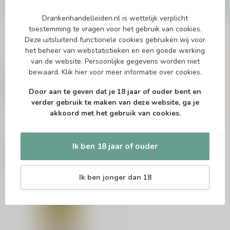
€7,95
Drankenhandelleiden.nl is wettelijk verplicht
Op voorraad
toestemming te vragen voor het gebruik van cookies.
Deze uitsluitend functionele cookies gebruiken wij voor
het beheer van webstatistieken en een goede werking
Vragen over dit product?
van de website. Persoonlijke gegevens worden niet
Of heb je hulp nodig bij het bestellen? Twijfel
bewaard.
Klik hier
voor meer informatie over cookies.
niet en neem contact met ons op. Dit kan
telefonisch via 071-2400285 of via de e-mail op
Door aan te geven dat je 18 jaar of ouder bent en
info@drankenhandelleiden.nl
. We helpen je
verder gebruik te maken van deze website, ga je
graag!
akkoord met het gebruik van cookies.
Ik ben 18 jaar of ouder
Recent bekeken
Ik ben jonger dan 18