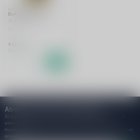
BATHTUB GIN
Bathtub Gin 70cl
Gin
€33,99
Op voorraad
Abonneer je op onze nieuwsbrief
Zo blijf je altijd op de hoogte van speciale releases en mooie
aanbiedingen. Die wil je toch niet missen!? We versturen
maximaal één keer per maand een mailing dus geen zorgen over
onnodige spam!