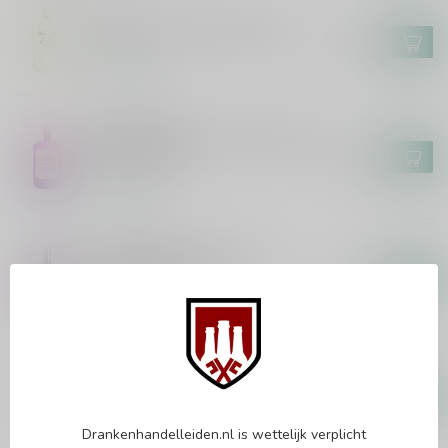
ROKU
Roku Noryo Tea Edition 70cl
€31,99
Op voorraad
GUNPOWDER
Gunpowder Irish Gin Italian Fig
& Laurel 70cl
€34,99
Op voorraad
WHITLEY NEILL
Whitley Neill Rhubarb &
Ginger Gin 70cl
€21,99
Op voorraad
NORDÉS
Nordes Gin XXL 300cl
€111,99
Op voorraad
Drankenhandelleiden.nl is wettelijk verplicht