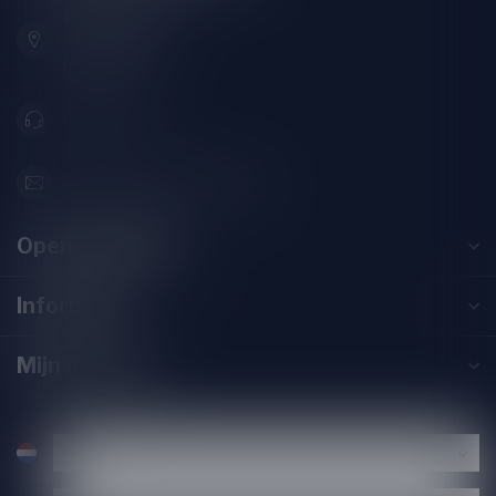
Zeemanlaan 22B
2313SZ Leiden
Nederland
071-2400285
info@drankenhandelleiden.nl
Openingstijden
Informatie
Mijn account