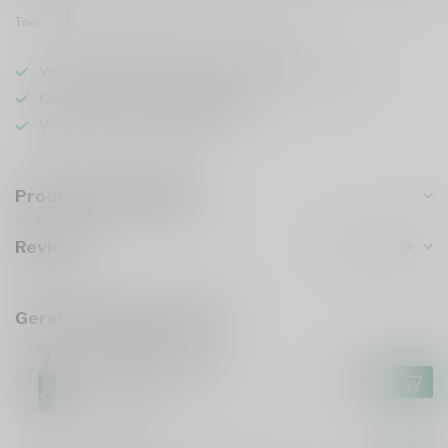
Toevoegen om te vergelijken
Deel dit product
Voor 16u besteld
, vandaag verzonden (ma t/m vr)
Keuze uit meer dan
5000 dranken
Veilig
verpakt en verzonden
Productomschrijving
Reviews
Gerelateerde producten
GOEIE MIE
Goeie Mie Gin 70cl
€26,99
Op voorraad