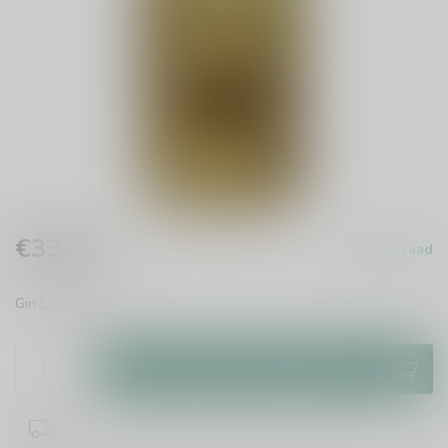
€33,99
Op voorraad
Incl. btw
Gin
Lees meer
.
Toevoegen aan winkelwagen