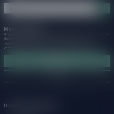
Meer informatie
Als je vragen hebt over onze producten of jouw aankoop, bezoek
dan onze klantenservicepagina. Hier vindt je onze
bedrijfsgegevens, antwoorden op veelgestelde vragen en
verschillende manieren om contact met ons op te nemen.
Klantenservice
Onze winkel
Drankenhandel Leiden