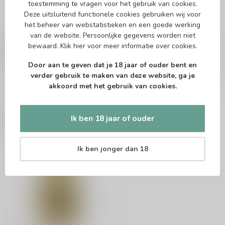
toestemming te vragen voor het gebruik van cookies.
Deze uitsluitend functionele cookies gebruiken wij voor
het beheer van webstatistieken en een goede werking
Vragen over dit product?
van de website. Persoonlijke gegevens worden niet
Of heb je hulp nodig bij het bestellen? Twijfel
bewaard.
Klik hier
voor meer informatie over cookies.
niet en neem contact met ons op. Dit kan
telefonisch via 071-2400285 of via de e-mail op
Door aan te geven dat je 18 jaar of ouder bent en
info@drankenhandelleiden.nl
. We helpen je
graag!
verder gebruik te maken van deze website, ga je
akkoord met het gebruik van cookies.
Ik ben 18 jaar of ouder
Recent bekeken
Ik ben jonger dan 18