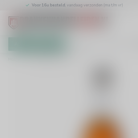
Voor 16u besteld
, vandaag verzonden (ma t/m vr)
Alle categorieën
Cadeaubon
Winkel
Klan
Home
/
Zuidam Butterscotch 70cl