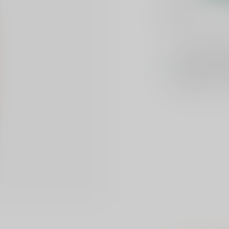
Toevoegen om te verge
Voor 16u beste
Keuze uit meer 
Veilig
verpakt e