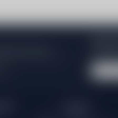
Abonneer 
Zo blijf je alt
 jouw aankoop, bezoek dan onze
wil je toch ni
edrijfsgegevens, antwoorden op
eren om contact met ons op te nemen.
dus geen zorge
l
tijden
Informatie
Gesloten
Klantenservice