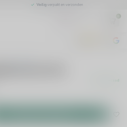
Veilig
verpakt en verzonden
0
EUR
4.8
/5
443
beoordelingen
0 beoordelingen
utterscotch 70cl
Op voorraad
Toevoegen aan winkelwagen