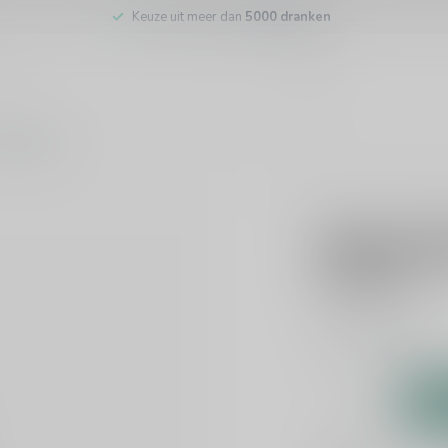
Keuze uit meer dan
5000 dranken
tenservice
ZUIDAM
Zuidam B
€16,99
Incl. btw
Likeur
Lees meer
.