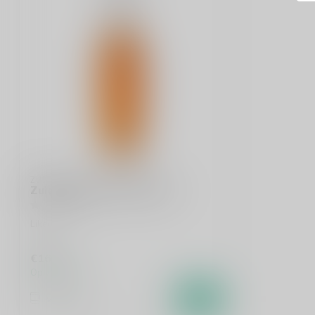
ZUIDAM
Zuidam Butterscotch 70cl
Likeur
€16,99
Op voorraad
Vergelijk