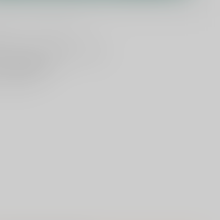
lijken
Deel dit product
ld
, vandaag verzonden (ma t/m vr)
dan
5000 dranken
n verzonden