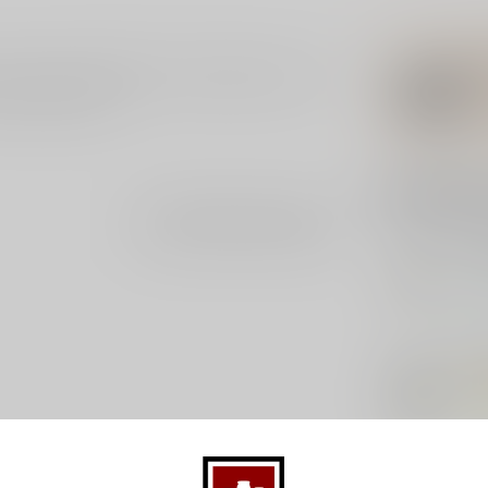
smaak van Boterbabbelaar. Boterbabbelaar is een
lein beetje zout.
Gerelatee
Je beoordeling toevoegen
VA
Van
Op 
SKI
Ski
Op 
ST