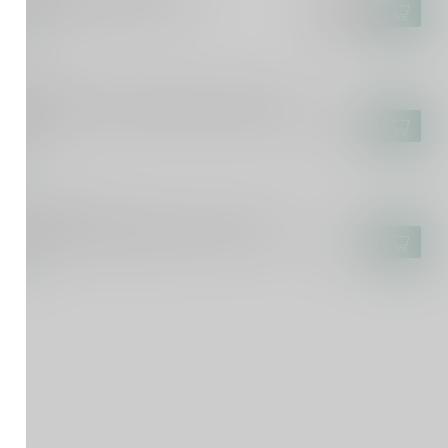
Germain Elderflower 50cl
€24,99
€20,99
voorraad
AN GOYARD
an Goyard Club 1911 Ratafia Champenois
l
€16,49
voorraad
DUWE JOUSTRA
duwe Joustra Babbelaarlikorette 70cl
€11,99
voorraad