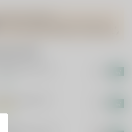
Vragen over dit product?
Of heb je hulp nodig bij het bestellen? Twijfel niet en neem
contact met ons op. Dit kan telefonisch via 071-2400285 of via
de e-mail op
info@drankenhandelleiden.nl
. We helpen je graag!
rde producten
N TOOR
 Toor Bruidstranen 50cl
€15,99
voorraad
NOS
nos Mastiha Spirit 70cl
€20,99
voorraad
-GERMAIN