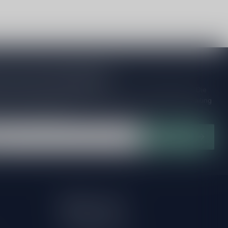
je op onze nieuwsbrief
ijd op de hoogte van speciale releases en mooie aanbiedingen. Die
et missen!? We versturen maximaal één keer per maand een mailing
n over onnodige spam!
Abonneer
Mijn account
Account informatie