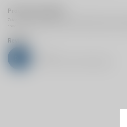
Productomschrijving
Zuidam Butterscotch 24% is een zoete lichtbruine likeur met de 
snoepje dat wordt gemaakt van boter, suiker, azijn, water en een k
Reviews
0
/
5
0
sterren op basis van
0
beoordelingen