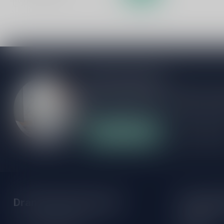
Meer informatie
Als je vragen hebt over onze producten of
klantenservicepagina. Hier vindt je onze b
veelgestelde vragen en verschillende mani
Klantenservice
Onze winke
Drankenhandel Leiden
Openings
Maandag: