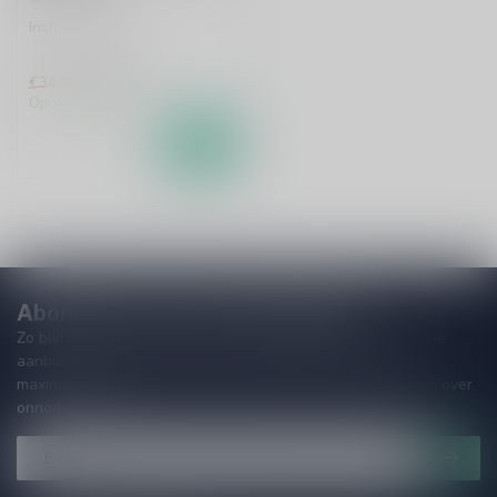
Irish whiskey
€29,99
€34,99
Op voorraad
Abonneer je op onze nieuwsbrief
Zo blijf je altijd op de hoogte van speciale releases en mooie
aanbiedingen. Die wil je toch niet missen!? We versturen
maximaal één keer per maand een mailing dus geen zorgen over
onnodige spam!