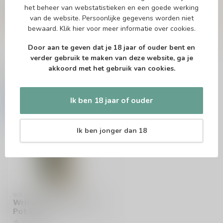
niet en neem contact met ons op. Dit kan
het beheer van webstatistieken en een goede werking
telefonisch via 071-2400285 of via de e-mail op
van de website. Persoonlijke gegevens worden niet
info@drankenhandelleiden.nl
. We helpen je
bewaard.
Klik hier
voor meer informatie over cookies.
graag!
Door aan te geven dat je 18 jaar of ouder bent en
verder gebruik te maken van deze website, ga je
akkoord met het gebruik van cookies.
Recent bekeken
Ik ben 18 jaar of ouder
-14%
Ik ben jonger dan 18
WRITERS TEARS
Writers' Tears Copper
Pot 70cl