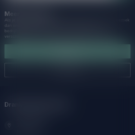
Meer informatie
Als je vragen hebt over onze producten of jouw aankoop, bezoek
dan onze klantenservicepagina. Hier vindt je onze
bedrijfsgegevens, antwoorden op veelgestelde vragen en
verschillende manieren om contact met ons op te nemen.
Klantenservice
Onze winkel
Drankenhandel Leiden
Zeemanlaan 22B
2313SZ Leiden
Nederland