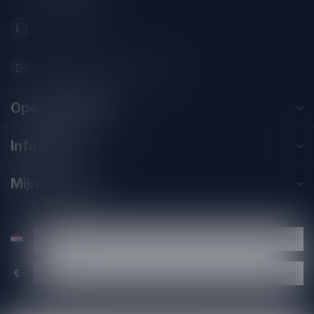
071-2400285
info@drankenhandelleiden.nl
Openingstijden
Informatie
Mijn account
€