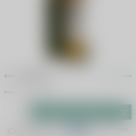
€29,99
€34,99
Op voorraad
Incl. btw
Irish whiskey
Lees meer
.
Toevoegen aan winkelwagen
Plaats je bestelling binnen
09:22:40
en het wordt vandaag
nog verzonden!