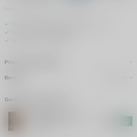
Toevoegen om te vergelijken
Deel dit product
Voor 16u besteld
, vandaag verzonden (ma t/m vr)
Keuze uit meer dan
5000 dranken
Veilig
verpakt en verzonden
Productomschrijving
Reviews
Gerelateerde producten
TEELING
Teeling Wonders of Wood
€80,99
Fourth Edition 70cl
€68,99
Op voorraad