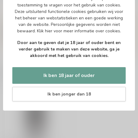
toestemming te vragen voor het gebruik van cookies.
Deze uitsluitend functionele cookies gebruiken wij voor
Vragen over dit product?
het beheer van webstatistieken en een goede werking
Of heb je hulp nodig bij het bestellen? Twijfel
van de website. Persoonlijke gegevens worden niet
niet en neem contact met ons op. Dit kan
bewaard.
Klik hier
voor meer informatie over cookies.
telefonisch via 071-2400285 of via de e-mail op
info@drankenhandelleiden.nl
. We helpen je
Door aan te geven dat je 18 jaar of ouder bent en
graag!
verder gebruik te maken van deze website, ga je
akkoord met het gebruik van cookies.
Recent bekeken
Ik ben 18 jaar of ouder
Ik ben jonger dan 18