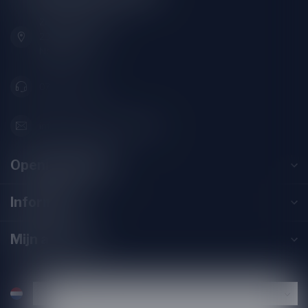
Zeemanlaan 22B
2313SZ Leiden
Nederland
071-2400285
info@drankenhandelleiden.nl
Openingstijden
Informatie
Mijn account