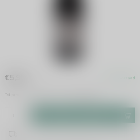
€5,95
Op voorraad
Incl. btw
Dit product is leverbaar uit voorraad!
Lees meer
.
Toevoegen aan winkelwagen