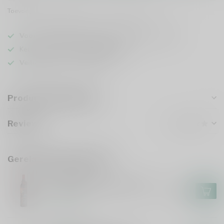
Toevoegen om te vergelijken
Deel dit product
Voor 16u besteld
, vandaag verzonden (ma t/m vr)
Keuze uit meer dan
5000 dranken
Veilig
verpakt en verzonden
Productomschrijving
Reviews
Gerelateerde producten
IRON MAIDEN
Iron Maiden Darkest Red 75cl
€13,99
Op voorraad