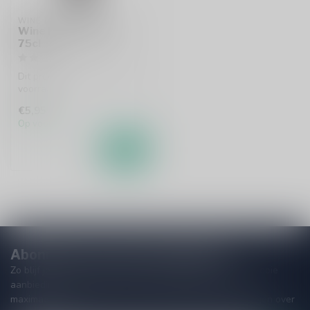
WINE BY NATURE
Wine by Nature Red
75cl
Dit product is leverbaar uit
voorraad!
€5,95
Op voorraad
Abonneer je op onze nieuwsbrief
Zo blijf je altijd op de hoogte van speciale releases en mooie
aanbiedingen. Die wil je toch niet missen!? We versturen
maximaal één keer per maand een mailing dus geen zorgen over