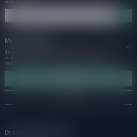
onnodige spam!
Meer informatie
Als je vragen hebt over onze producten of jouw aankoop, bezoek
dan onze klantenservicepagina. Hier vindt je onze
bedrijfsgegevens, antwoorden op veelgestelde vragen en
verschillende manieren om contact met ons op te nemen.
Klantenservice
Onze winkel
Drankenhandel Leiden