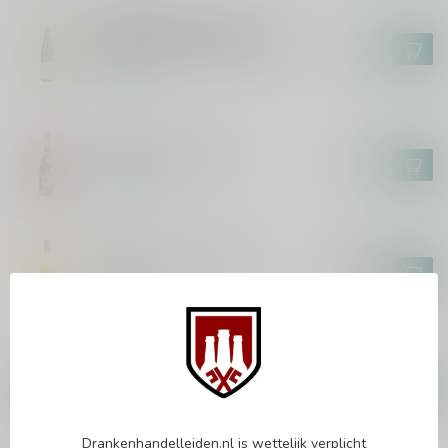
MARKUS MOLITOR
Markus Molitor Kinheimer
Hubertuslay Auslese 75cl
€44,95
Op voorraad
LOLEA
Lolea Sangria 75cl
€7,49
Op voorraad
EPICURO
Epicuro Pecorino 75cl
€9,95
€8,49
Op voorraad
MASCA DEL TACCO
Masca del Tacco Susumaniello
75cl
€14,95
Op voorraad
Drankenhandelleiden.nl is wettelijk verplicht