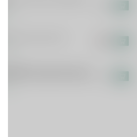
zelburn 7 Years Oloroso Cask Matured
l
€119,99
voorraad
RAN
an 11 Years Private Cask 70cl
€102,95
€87,99
voorraad
YSIDE 17(M)
yside 17(M) 17 Years Exceptional Cask
 Proof Edition 16 Signatory Vintage 70cl
€91,99
voorraad