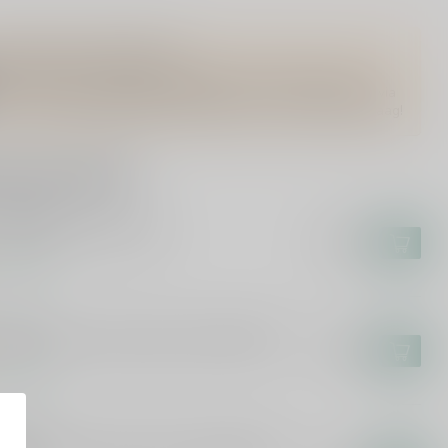
Vragen over dit product?
Of heb je hulp nodig bij het bestellen? Twijfel niet en neem
contact met ons op. Dit kan telefonisch via 071-2400285 of via
de e-mail op
info@drankenhandelleiden.nl
. We helpen je graag!
rde producten
RINGBANK
ingbank 10 Years 70cl
€65,99
voorraad
CALLAN
allan 12 Years Double Cask 2025 70cl
€58,99
voorraad
ZELBURN