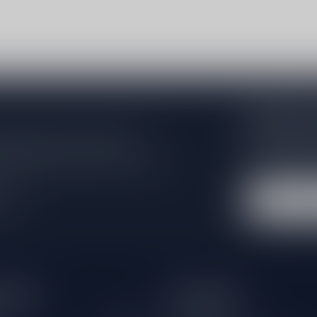
Abonneer 
Zo blijf je alt
 jouw aankoop, bezoek dan onze
wil je toch ni
edrijfsgegevens, antwoorden op
eren om contact met ons op te nemen.
dus geen zorge
l
tijden
Informatie
Gesloten
Klantenservice