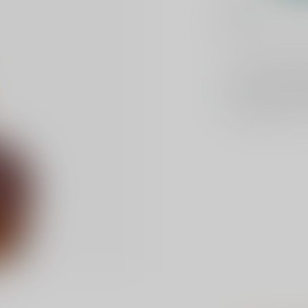
Toevoegen om te verge
Voor 16u beste
Keuze uit meer 
Veilig
verpakt e