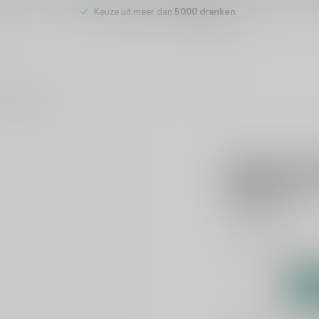
Keuze uit meer dan
5000 dranken
tenservice
WILLET
Willet Bo
€63,99
Incl. btw
Whisky
Lees meer
.