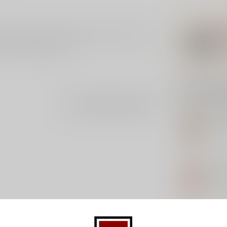
Whiskey van de Willet Distillery. Deze Willet
et wordt gedistilleerd.
Gerelatee
Je beoordeling toevoegen
SP
Spr
Op 
MA
Mac
Op 
HA