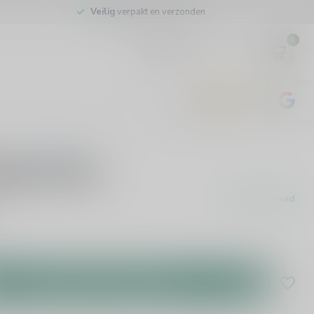
Veilig
verpakt en verzonden
0
EUR
4.8
/5
443
beoordelingen
0 beoordelingen
urbon 70cl
Op voorraad
Toevoegen aan winkelwagen