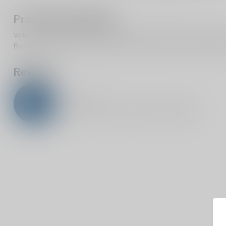
Productomschrijving
Willet Bourbon 47% is een Kentucky Small Batch Release Bourbon 
Bourbon is afgevuld in een fles die lijkt op de pot still waarin Will
Reviews
0
/
5
0
sterren op basis van
0
beoordelingen