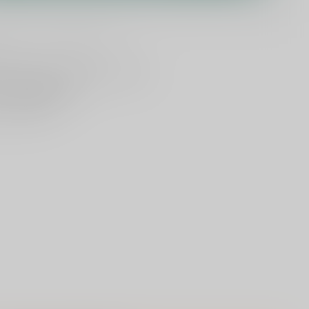
lijken
Deel dit product
ld
, vandaag verzonden (ma t/m vr)
dan
5000 dranken
n verzonden