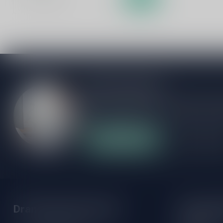
Meer informatie
Als je vragen hebt over onze producten of
klantenservicepagina. Hier vindt je onze b
veelgestelde vragen en verschillende mani
Klantenservice
Onze winke
Drankenhandel Leiden
Openings
Maandag: