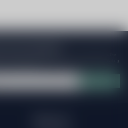
je op onze nieuwsbrief
ijd op de hoogte van speciale releases en mooie aanbiedingen. Die
et missen!? We versturen maximaal één keer per maand een mailing
n over onnodige spam!
Abonneer
Mijn account
Account informatie