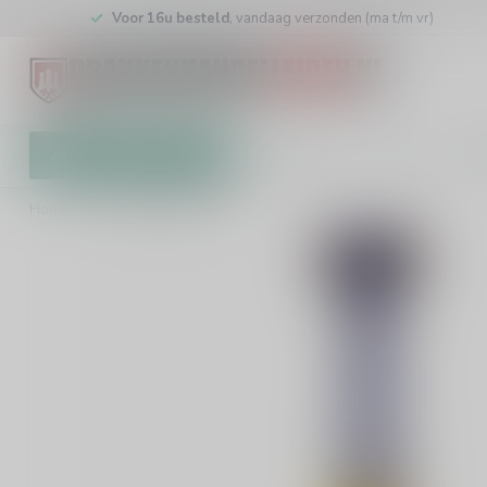
Voor 16u besteld
, vandaag verzonden (ma t/m vr)
Alle categorieën
Cadeaubon
Winkel
Klan
Home
/
Willet Bourbon 70cl