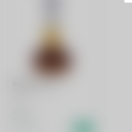
WILLET
Willet Bourbon 70cl
Whisky
€63,99
Op voorraad
Vergelijk