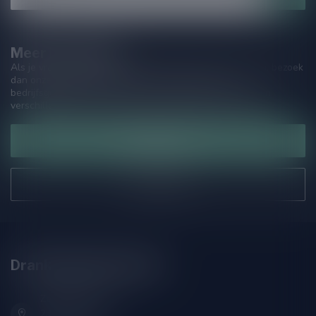
Meer informatie
Als je vragen hebt over onze producten of jouw aankoop, bezoek
dan onze klantenservicepagina. Hier vindt je onze
bedrijfsgegevens, antwoorden op veelgestelde vragen en
verschillende manieren om contact met ons op te nemen.
Klantenservice
Onze winkel
Drankenhandel Leiden
Zeemanlaan 22B
2313SZ Leiden