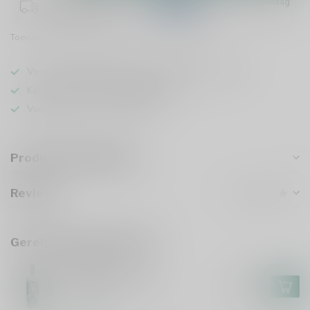
Plaats je bestelling binnen
00:21:29
en het wordt vandaag
nog verzonden!
Toevoegen om te vergelijken
Deel dit product
Voor 16u besteld
, vandaag verzonden (ma t/m vr)
Keuze uit meer dan
5000 dranken
Veilig
verpakt en verzonden
Productomschrijving
Reviews
Gerelateerde producten
GOEIE MIE
Goeie Mie Gin 70cl
€26,99
Op voorraad