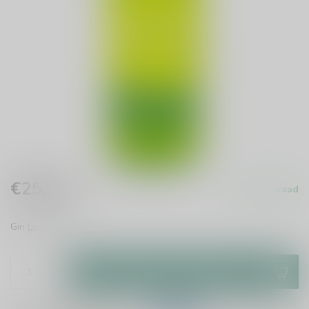
€25,99
Op voorraad
Incl. btw
Gin
Lees meer
.
Toevoegen aan winkelwagen