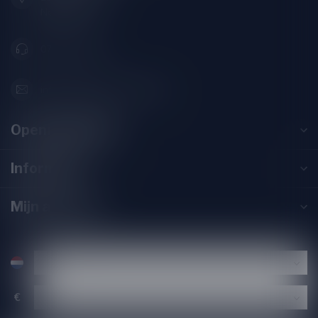
Nederland
071-2400285
info@drankenhandelleiden.nl
Openingstijden
Informatie
Mijn account
€