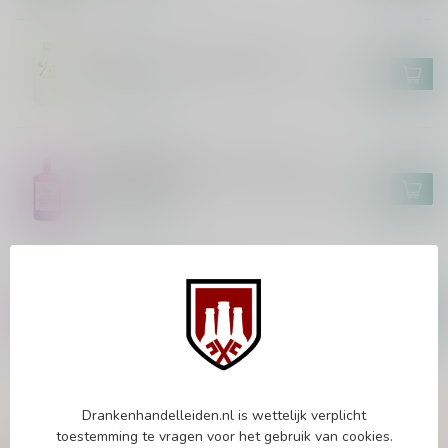
ROKU
Roku Noryo Tea Edition 70cl
€31,99
Op voorraad
GUNPOWDER
Gunpowder Irish Gin Italian Fig
& Laurel 70cl
€34,99
Op voorraad
WHITLEY NEILL
Whitley Neill Rhubarb &
Ginger Gin 70cl
€21,99
Op voorraad
Drankenhandelleiden.nl is wettelijk verplicht
Vragen over dit product?
toestemming te vragen voor het gebruik van cookies.