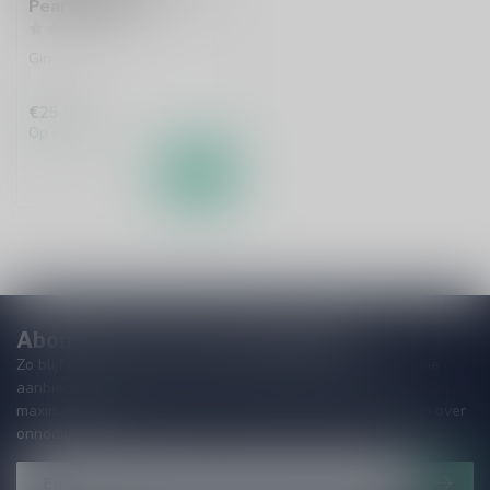
Pear Gin 70cl
Gin
€25,99
Op voorraad
Abonneer je op onze nieuwsbrief
Zo blijf je altijd op de hoogte van speciale releases en mooie
aanbiedingen. Die wil je toch niet missen!? We versturen
maximaal één keer per maand een mailing dus geen zorgen over
onnodige spam!