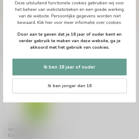
Of heb je hulp nodig bij het bestellen? Twijfel
Deze uitsluitend functionele cookies gebruiken wij voor
niet en neem contact met ons op. Dit kan
het beheer van webstatistieken en een goede werking
telefonisch via 071-2400285 of via de e-mail op
van de website. Persoonlijke gegevens worden niet
info@drankenhandelleiden.nl
. We helpen je
bewaard.
Klik hier
voor meer informatie over cookies.
graag!
Door aan te geven dat je 18 jaar of ouder bent en
verder gebruik te maken van deze website, ga je
akkoord met het gebruik van cookies.
Recent bekeken
Ik ben 18 jaar of ouder
Ik ben jonger dan 18
WHITLEY NEILL
Whitley Neill
Elderflower & Korean