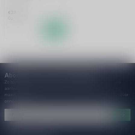
€28,99
Op voorraad
Abonneer je op onze nieuwsbrief
Zo blijf je altijd op de hoogte van speciale releases en mooie
aanbiedingen. Die wil je toch niet missen!? We versturen
maximaal één keer per maand een mailing dus geen zorgen over
onnodige spam!