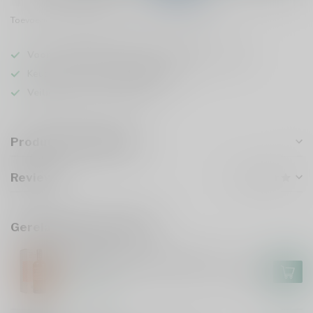
Toevoegen om te vergelijken
Deel dit product
Voor 16u besteld
, vandaag verzonden (ma t/m vr)
Keuze uit meer dan
5000 dranken
Veilig
verpakt en verzonden
Productomschrijving
Reviews
Gerelateerde producten
NIKKA
Nikka Coffey Grain Whisky 70cl
€48,99
Op voorraad