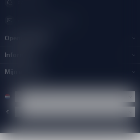
071-2400285
info@drankenhandelleiden.nl
Openingstijden
Informatie
Mijn account
€