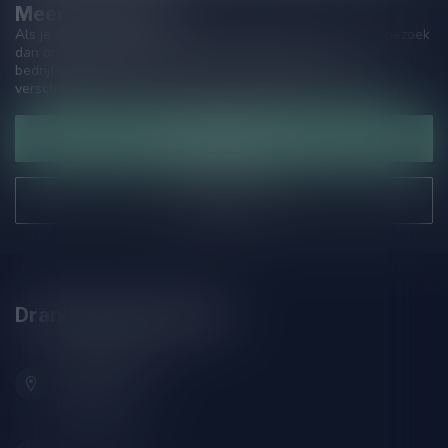
Meer informatie
Als je vragen hebt over onze producten of jouw aankoop, bezoek
dan onze klantenservicepagina. Hier vindt je onze
bedrijfsgegevens, antwoorden op veelgestelde vragen en
verschillende manieren om contact met ons op te nemen.
Klantenservice
Onze winkel
Drankenhandel Leiden
Zeemanlaan 22B
2313SZ Leiden
Nederland