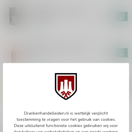
THE CHITA
Suntory The Chita Distiller's
Reserve 70cl
€54,99
Op voorraad
VINK
Vink Whisky Amarone Finish
70cl
€57,99
Op voorraad
THE BUSKER
The Busker Single Grain 70cl
€31,99
Op voorraad
Drankenhandelleiden.nl is wettelijk verplicht
Vragen over dit product?
toestemming te vragen voor het gebruik van cookies.
Of heb je hulp nodig bij het bestellen? Twijfel
Deze uitsluitend functionele cookies gebruiken wij voor
niet en neem contact met ons op. Dit kan
het beheer van webstatistieken en een goede werking