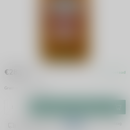
€28,99
Op voorraad
Incl. btw
Grain whisky
Lees meer
.
Toevoegen aan winkelwagen
Plaats je bestelling binnen
11:46:27
en het wordt vandaag
nog verzonden!