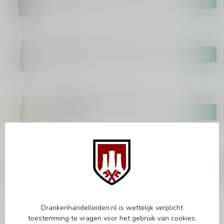
€39,99
Op voorraad
VALDESPINO
Valdespino Isabela Cream 75cl
€19,95
Op voorraad
VALDESPINO
Valdespino Pedro Ximénez El
Candado 75cl
€27,50
Op voorraad
OSBORNE
Osborne Pedro Ximenez 75cl
€13,99
Op voorraad
Drankenhandelleiden.nl is wettelijk verplicht
toestemming te vragen voor het gebruik van cookies.
Vragen over dit product?