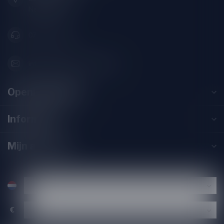
Nederland
071-2400285
info@drankenhandelleiden.nl
Openingstijden
Informatie
Mijn account
€