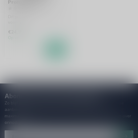
Promesa 75cl
Dit product is leverbaar uit
voorraad!
€24,95
Op voorraad
Abonneer je op onze nieuwsbrief
Zo blijf je altijd op de hoogte van speciale releases en mooie
aanbiedingen. Die wil je toch niet missen!? We versturen
maximaal één keer per maand een mailing dus geen zorgen over
onnodige spam!