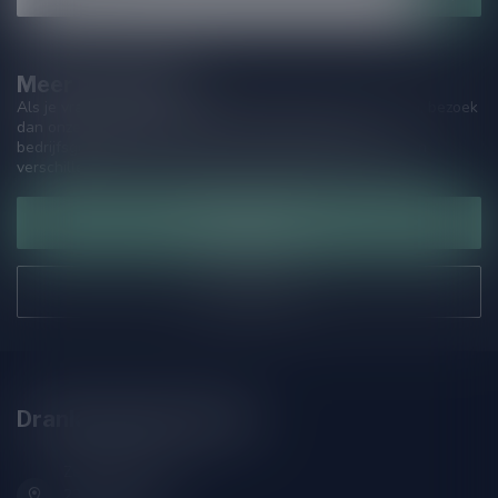
Meer informatie
Als je vragen hebt over onze producten of jouw aankoop, bezoek
dan onze klantenservicepagina. Hier vindt je onze
bedrijfsgegevens, antwoorden op veelgestelde vragen en
verschillende manieren om contact met ons op te nemen.
Klantenservice
Onze winkel
Drankenhandel Leiden
Zeemanlaan 22B
2313SZ Leiden