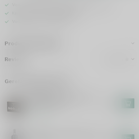
Voor 16u besteld
, vandaag verzonden (ma t/m vr)
Keuze uit meer dan
5000 dranken
Veilig
verpakt en verzonden
Productomschrijving
Reviews
Gerelateerde producten
GRAHAMS
Graham's Port Mini Selection
Gift Pack 5x50ml
€17,95
Op voorraad
KOPKE
Kopke Colheita 2005-2023 75cl