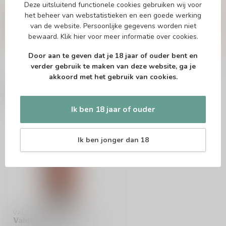
Deze uitsluitend functionele cookies gebruiken wij voor
Of heb je hulp nodig bij het bestellen? Twijfel
het beheer van webstatistieken en een goede werking
niet en neem contact met ons op. Dit kan
van de website. Persoonlijke gegevens worden niet
telefonisch via 071-2400285 of via de e-mail op
bewaard.
Klik hier
voor meer informatie over cookies.
info@drankenhandelleiden.nl
. We helpen je
graag!
Door aan te geven dat je 18 jaar of ouder bent en
verder gebruik te maken van deze website, ga je
akkoord met het gebruik van cookies.
Recent bekeken
Ik ben 18 jaar of ouder
Ik ben jonger dan 18
VALDESPINO
Valdespino Moscatel