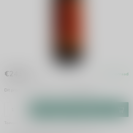
€24,95
Op voorraad
Incl. btw
Dit product is leverbaar uit voorraad!
Lees meer
.
Toevoegen aan winkelwagen
Toevoegen om te vergelijken
Deel dit product