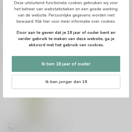
Deze uitsluitend functionele cookies gebruiken wij voor
Of heb je hulp nodig bij het bestellen? Twijfel
het beheer van webstatistieken en een goede werking
niet en neem contact met ons op. Dit kan
van de website. Persoonlijke gegevens worden niet
telefonisch via 071-2400285 of via de e-mail op
bewaard.
Klik hier
voor meer informatie over cookies.
info@drankenhandelleiden.nl
. We helpen je
graag!
Door aan te geven dat je 18 jaar of ouder bent en
verder gebruik te maken van deze website, ga je
akkoord met het gebruik van cookies.
Recent bekeken
Ik ben 18 jaar of ouder
Ik ben jonger dan 18
TERRA D'ALTER
Terra d´Alter Alvarinho