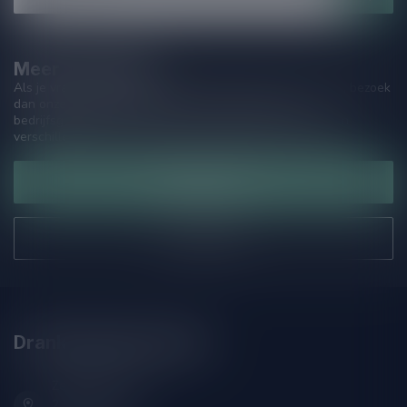
Meer informatie
Als je vragen hebt over onze producten of jouw aankoop, bezoek
dan onze klantenservicepagina. Hier vindt je onze
bedrijfsgegevens, antwoorden op veelgestelde vragen en
verschillende manieren om contact met ons op te nemen.
Klantenservice
Onze winkel
Drankenhandel Leiden
Zeemanlaan 22B
2313SZ Leiden