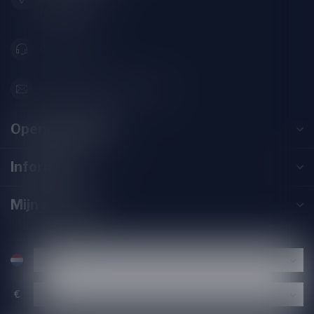
Nederland
071-2400285
info@drankenhandelleiden.nl
Openingstijden
Informatie
Mijn account
€