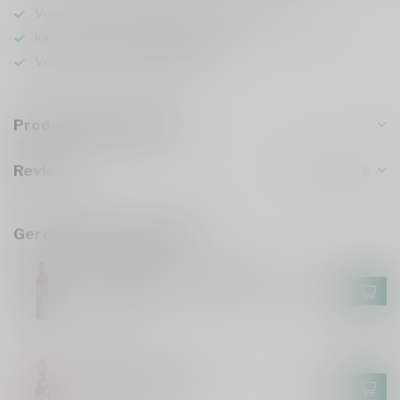
Voor 16u besteld
, vandaag verzonden (ma t/m vr)
Keuze uit meer dan
5000 dranken
Veilig
verpakt en verzonden
Productomschrijving
Reviews
Gerelateerde producten
IRON MAIDEN
Iron Maiden Darkest Red 75cl
€13,99
Op voorraad
LOLEA
Lolea Sangria 75cl
€7,49