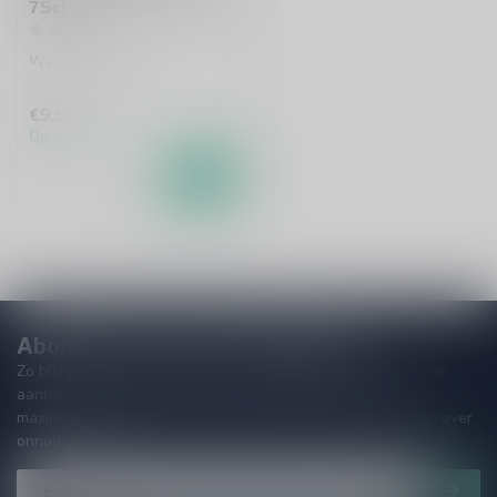
75cl
Wijn uit Portugal
€9,95
Op voorraad
Abonneer je op onze nieuwsbrief
Zo blijf je altijd op de hoogte van speciale releases en mooie
aanbiedingen. Die wil je toch niet missen!? We versturen
maximaal één keer per maand een mailing dus geen zorgen over
onnodige spam!