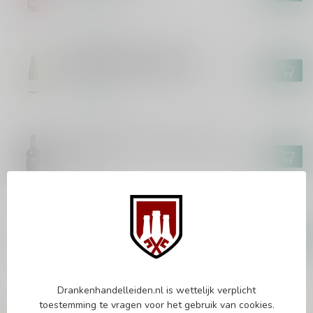
Op voorraad
MARKUS MOLITOR
Markus Molitor Kinheimer
Hubertuslay Auslese 75cl
€44,95
Op voorraad
MASCA DEL TACCO
Masca del Tacco Susumaniello
75cl
€14,95
Op voorraad
EPICURO
Epicuro Rosato 75cl
€9,25
€7,99
Op voorraad
Drankenhandelleiden.nl is wettelijk verplicht
toestemming te vragen voor het gebruik van cookies.
Vragen over dit product?