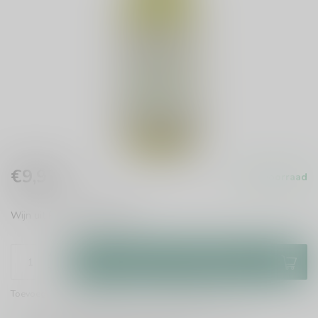
€9,95
Op voorraad
Incl. btw
Wijn uit Portugal
Lees meer
.
Toevoegen aan winkelwagen
Toevoegen om te vergelijken
Deel dit product