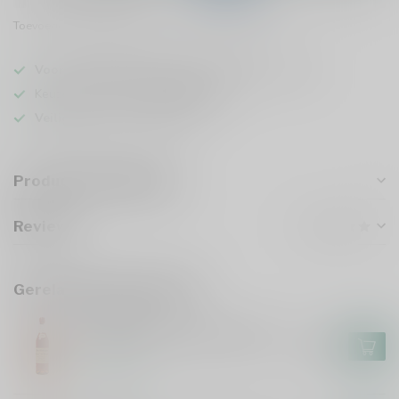
Toevoegen om te vergelijken
Deel dit product
Voor 16u besteld
, vandaag verzonden (ma t/m vr)
Keuze uit meer dan
5000 dranken
Veilig
verpakt en verzonden
Productomschrijving
Reviews
Gerelateerde producten
LE BASQUE
Domaine Le Basque 2002 70cl
€45,99
Op voorraad