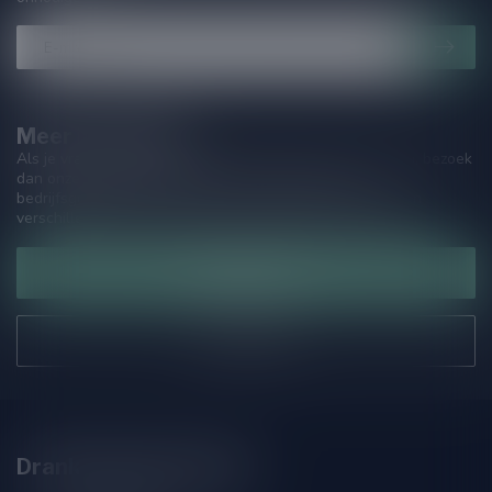
Meer informatie
Als je vragen hebt over onze producten of jouw aankoop, bezoek
dan onze klantenservicepagina. Hier vindt je onze
bedrijfsgegevens, antwoorden op veelgestelde vragen en
verschillende manieren om contact met ons op te nemen.
Klantenservice
Onze winkel
Drankenhandel Leiden