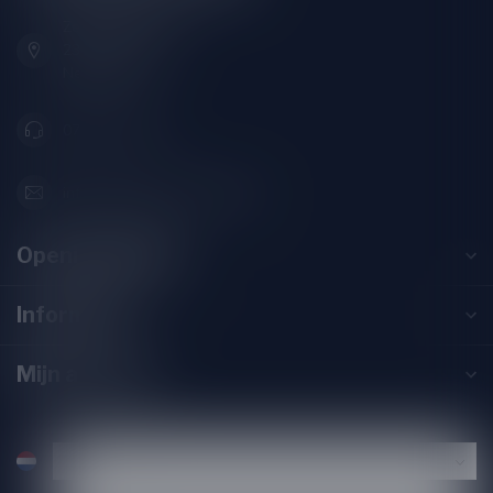
Zeemanlaan 22B
2313SZ Leiden
Nederland
071-2400285
info@drankenhandelleiden.nl
Openingstijden
Informatie
Mijn account