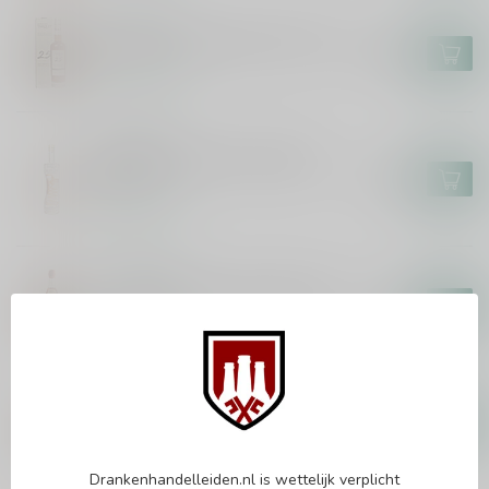
TARIQUET
Domaine Tariquet 25 Ans 70cl
€90,99
Op voorraad
TARIQUET
Tariquet Blanche Armagnac
50cl
€23,99
Op voorraad
LE BASQUE
Domaine Le Basque 2003 70cl
€44,99
Op voorraad
LE BASQUE
Domaine Le Basque 2005 70cl
€40,99
Op voorraad
Drankenhandelleiden.nl is wettelijk verplicht