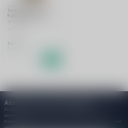
TARIQUET
Tariquet 8 Ans Pure
Folle Blanche 70cl
Armagnac
€47,99
Op voorraad
Abonneer je op onze nieuwsbrief
Zo blijf je altijd op de hoogte van speciale releases en mooie
aanbiedingen. Die wil je toch niet missen!? We versturen
maximaal één keer per maand een mailing dus geen zorgen over
onnodige spam!