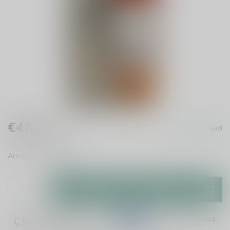
€47,99
Op voorraad
Incl. btw
Armagnac
Lees meer
.
Toevoegen aan winkelwagen
Plaats je bestelling binnen
13:10:36
en het wordt vandaag
nog verzonden!