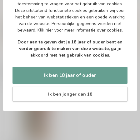
toestemming te vragen voor het gebruik van cookies.
Deze uitsluitend functionele cookies gebruiken wij voor
Vragen over dit product?
het beheer van webstatistieken en een goede werking
Of heb je hulp nodig bij het bestellen? Twijfel
van de website. Persoonlijke gegevens worden niet
niet en neem contact met ons op. Dit kan
bewaard.
Klik hier
voor meer informatie over cookies.
telefonisch via 071-2400285 of via de e-mail op
info@drankenhandelleiden.nl
. We helpen je
Door aan te geven dat je 18 jaar of ouder bent en
graag!
verder gebruik te maken van deze website, ga je
akkoord met het gebruik van cookies.
Recent bekeken
Ik ben 18 jaar of ouder
Ik ben jonger dan 18