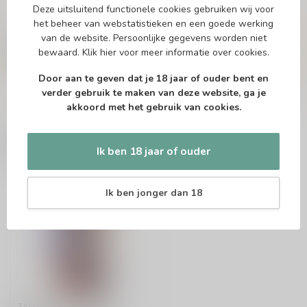
Deze uitsluitend functionele cookies gebruiken wij voor
Vragen over dit product?
het beheer van webstatistieken en een goede werking
Of heb je hulp nodig bij het bestellen? Twijfel
van de website. Persoonlijke gegevens worden niet
niet en neem contact met ons op. Dit kan
bewaard.
Klik hier
voor meer informatie over cookies.
telefonisch via 071-2400285 of via de e-mail op
info@drankenhandelleiden.nl
. We helpen je
Door aan te geven dat je 18 jaar of ouder bent en
graag!
verder gebruik te maken van deze website, ga je
akkoord met het gebruik van cookies.
Recent bekeken
Ik ben 18 jaar of ouder
Ik ben jonger dan 18