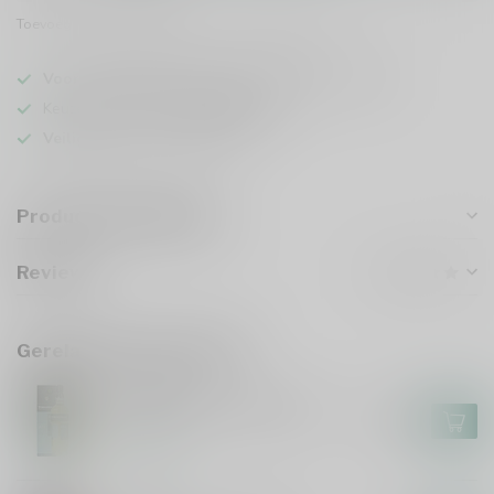
Toevoegen om te vergelijken
Deel dit product
Voor 16u besteld
, vandaag verzonden (ma t/m vr)
Keuze uit meer dan
5000 dranken
Veilig
verpakt en verzonden
Productomschrijving
Reviews
Gerelateerde producten
TORABHAIG
Torabhaig Allt Gleann 70cl
€54,99
Op voorraad