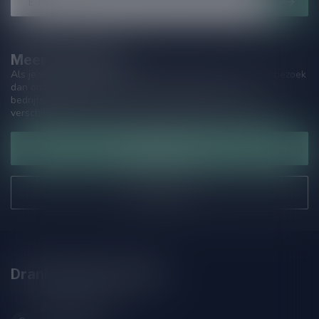
Meer informatie
Als je vragen hebt over onze producten of jouw aankoop, bezoek
dan onze klantenservicepagina. Hier vindt je onze
bedrijfsgegevens, antwoorden op veelgestelde vragen en
verschillende manieren om contact met ons op te nemen.
Klantenservice
Onze winkel
Drankenhandel Leiden
Zeemanlaan 22B