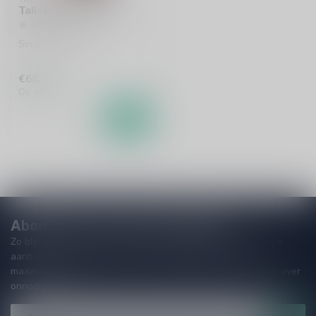
TALISKER
Talisker Surge 70cl
Single malt whisky
€68,99
Op voorraad
Abonneer je op onze nieuwsbrief
Zo blijf je altijd op de hoogte van speciale releases en mooie
aanbiedingen. Die wil je toch niet missen!? We versturen
maximaal één keer per maand een mailing dus geen zorgen over
onnodige spam!