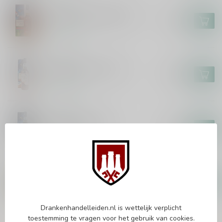
TALISKER
Talisker Port Ruighe 70cl
€49,99
Op voorraad
TALISKER
Talisker 10 Years 70cl
€35,99
Op voorraad
TALISKER
Talisker Skye 70cl
€30,99
Op voorraad
TORABHAIG
Torabhaig Taigh 70cl
€42,99
Op voorraad
Drankenhandelleiden.nl is wettelijk verplicht
toestemming te vragen voor het gebruik van cookies.