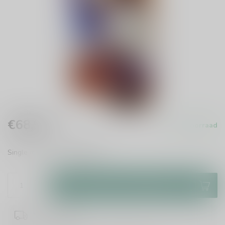
€68,99
Op voorraad
Incl. btw
Single malt whisky
Lees meer
.
Toevoegen aan winkelwagen
1-2 werkdagen