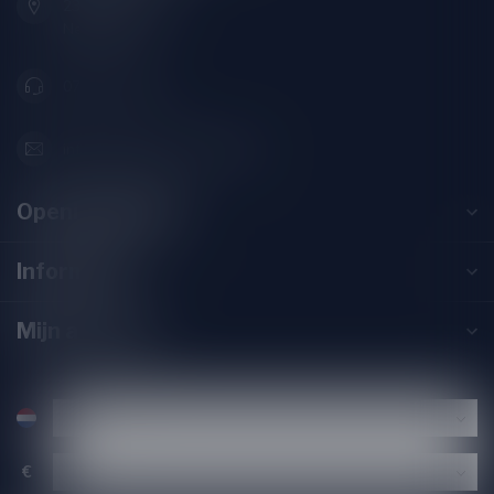
2313SZ Leiden
Nederland
071-2400285
info@drankenhandelleiden.nl
Openingstijden
Informatie
Mijn account
€