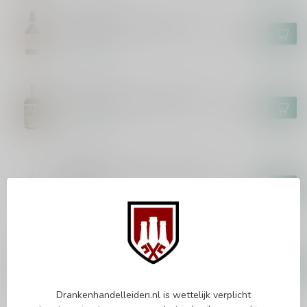
FOURSQUARE
Foursquare Penultimus 70cl
€108,99
Op voorraad
DON PAPA
Don Papa Baroko XXL 450cl
€309,99
Op voorraad
BACARDI
Bacardi Carta Blanca Superior
300cl
€78,99
Op voorraad
FOURSQUARE
Foursquare Spiced Rum 70cl
€23,99
Op voorraad
Drankenhandelleiden.nl is wettelijk verplicht