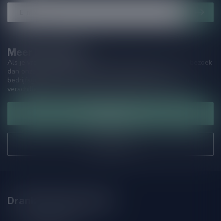
Meer informatie
Als je vragen hebt over onze producten of jouw aankoop, bezoek
dan onze klantenservicepagina. Hier vindt je onze
bedrijfsgegevens, antwoorden op veelgestelde vragen en
verschillende manieren om contact met ons op te nemen.
Klantenservice
Onze winkel
Drankenhandel Leiden