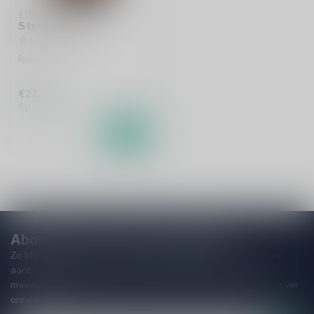
STROH
Stroh 60 70cl
Rum
€22,99
Op voorraad
Abonneer je op onze nieuwsbrief
Zo blijf je altijd op de hoogte van speciale releases en mooie
aanbiedingen. Die wil je toch niet missen!? We versturen
maximaal één keer per maand een mailing dus geen zorgen over
onnodige spam!