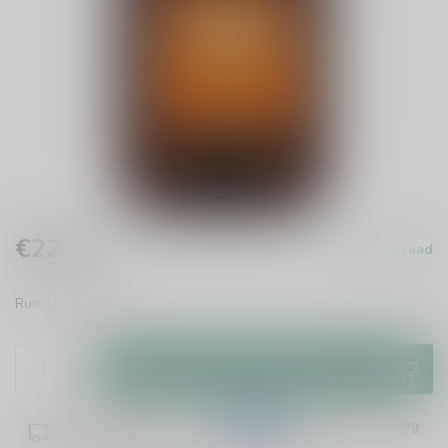
€22,99
Op voorraad
Incl. btw
Rum
Lees meer
.
Toevoegen aan winkelwagen
Plaats je bestelling binnen
03:26:17
en het wordt vandaag
nog verzonden!