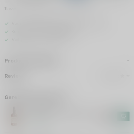
Toevoegen om te vergelijken
Deel dit product
Voor 16u besteld
, vandaag verzonden (ma t/m vr)
Keuze uit meer dan
5000 dranken
Veilig
verpakt en verzonden
Productomschrijving
Reviews
Gerelateerde producten
FOURSQUARE
Foursquare Convocation 70cl
€118,99
€101,99
Op voorraad