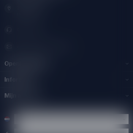
Zeemanlaan 22B
2313SZ Leiden
Nederland
071-2400285
info@drankenhandelleiden.nl
Openingstijden
Informatie
Mijn account