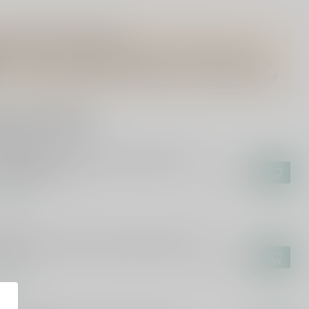
Vragen over dit product?
Of heb je hulp nodig bij het bestellen? Twijfel niet en neem
contact met ons op. Dit kan telefonisch via 071-2400285 of via
de e-mail op
info@drankenhandelleiden.nl
. We helpen je graag!
rde producten
ENTEIN
entein Cuvée Exceptionnelle Blanc de
ncs Brut 75cl
€18,95
voorraad
GLOIS
glois Cremant de Loire Blanc de Blancs
l
€29,95
voorraad