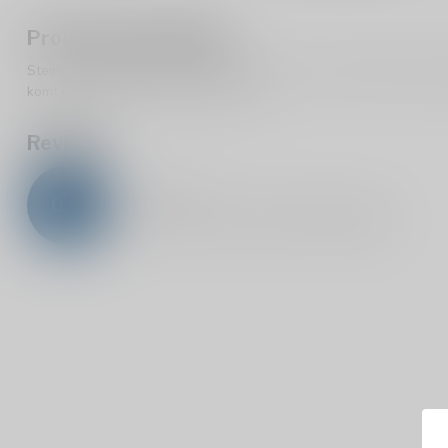
Productomschrijving
Steininger Grüner Veltliner Sekt 13.5% is een mousserende wijn g
komt uit Oostenrijk en is strak droog.
Reviews
0
/
5
0
sterren op basis van
0
beoordelingen