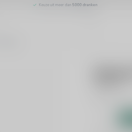
Keuze uit meer dan
5000 dranken
tenservice
STEININGER
Steininge
€26,95
Incl. btw
Dit product is lever
Toevoegen om te verge