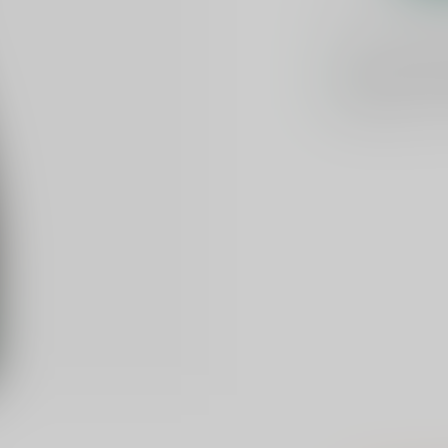
Voor 16u beste
Keuze uit meer 
Veilig
verpakt e