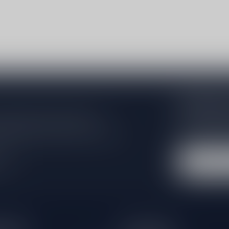
Abonneer 
Zo blijf je alt
 jouw aankoop, bezoek dan onze
wil je toch ni
edrijfsgegevens, antwoorden op
eren om contact met ons op te nemen.
dus geen zorge
l