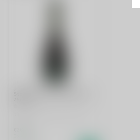
STEININGER
Steininger Grüner Veltliner Sekt
75cl
Dit product is leverbaar uit voorraad!
€26,95
Op voorraad