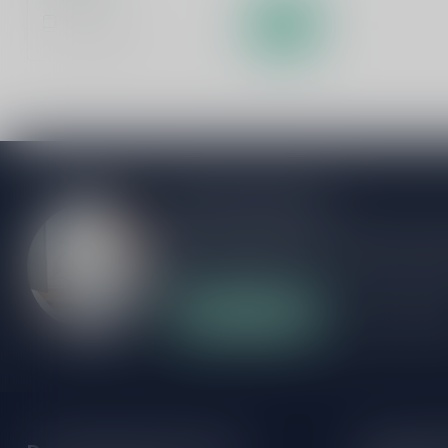
Vergelijk
Meer informatie
Als je vragen hebt over onze producten of
klantenservicepagina. Hier vindt je onze b
veelgestelde vragen en verschillende mani
Klantenservice
Onze winke