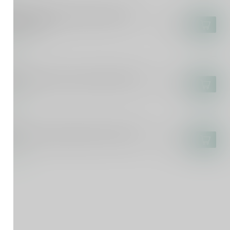
SSE
sse Cremant de Bourgogne Blanc de
ncs Brut 75cl
€19,99
voorraad
GLOIS
glois Cremant de Loire Brut Rosé 75cl
€17,95
voorraad
INA
ina Prosecco Spumante Extra Dry 75cl
€14,95
voorraad