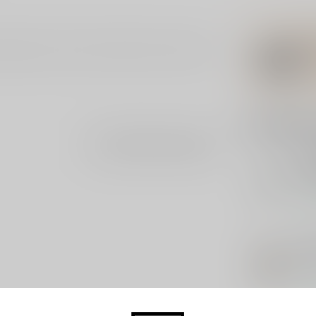
emaakt van de Gruner Veltliner druif. Deze sekt
Gerelatee
Je beoordeling toevoegen
SAL
Sal
Bla
Op 
LAN
Lan
75c
Op 