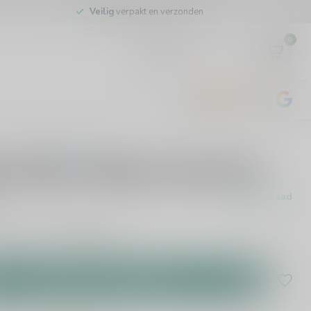
Veilig
verpakt en verzonden
0
EUR
4.8
/5
443
beoordelingen
0 beoordelingen
r Grüner Veltliner Sekt 75cl
Op voorraad
baar uit voorraad!
Lees meer
.
Toevoegen aan winkelwagen
lijken
Deel dit product