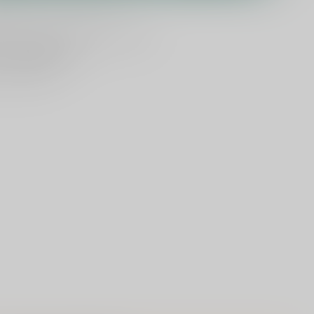
ld
, vandaag verzonden (ma t/m vr)
dan
5000 dranken
n verzonden