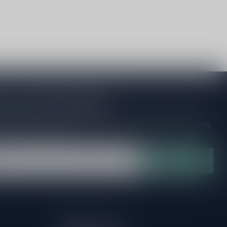
je op onze nieuwsbrief
ijd op de hoogte van speciale releases en mooie aanbiedingen. Die
et missen!? We versturen maximaal één keer per maand een mailing
n over onnodige spam!
Abonneer