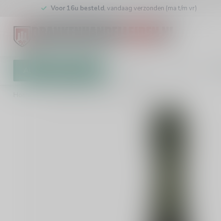
Voor 16u besteld
, vandaag verzonden (ma t/m vr)
Alle categorieën
Cadeaubon
Winkel
Klan
Home
/
Steininger Grüner Veltliner Sekt 75cl