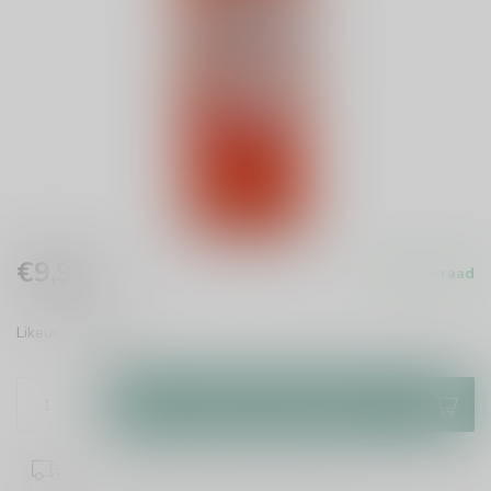
€9,99
Op voorraad
Incl. btw
Likeur
Lees meer
.
Toevoegen aan winkelwagen