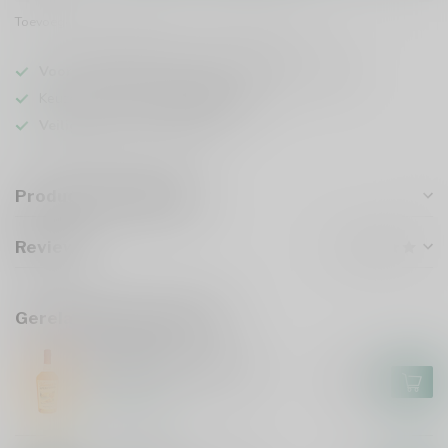
Toevoegen om te vergelijken
Deel dit product
Voor 16u besteld
, vandaag verzonden (ma t/m vr)
Keuze uit meer dan
5000 dranken
Veilig
verpakt en verzonden
Productomschrijving
Reviews
Gerelateerde producten
ZUIDAM
Nonna's Aperitivo 70cl
€12,99
Op voorraad