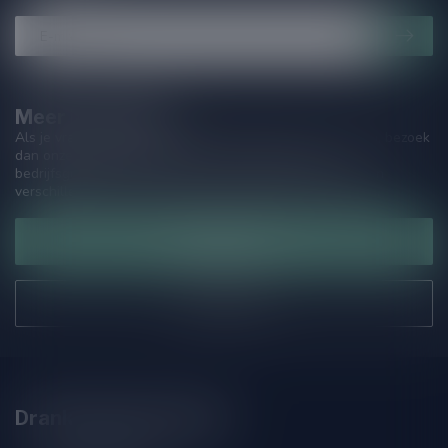
Meer informatie
Als je vragen hebt over onze producten of jouw aankoop, bezoek
dan onze klantenservicepagina. Hier vindt je onze
bedrijfsgegevens, antwoorden op veelgestelde vragen en
verschillende manieren om contact met ons op te nemen.
Klantenservice
Onze winkel
Drankenhandel Leiden