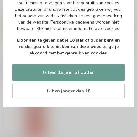
toestemming te vragen voor het gebruik van cookies.
Deze uitsluitend functionele cookies gebruiken wij voor
Vragen over dit product?
het beheer van webstatistieken en een goede werking
Of heb je hulp nodig bij het bestellen? Twijfel
van de website. Persoonlijke gegevens worden niet
niet en neem contact met ons op. Dit kan
bewaard.
Klik hier
voor meer informatie over cookies.
telefonisch via 071-2400285 of via de e-mail op
info@drankenhandelleiden.nl
. We helpen je
Door aan te geven dat je 18 jaar of ouder bent en
graag!
verder gebruik te maken van deze website, ga je
akkoord met het gebruik van cookies.
Recent bekeken
Ik ben 18 jaar of ouder
Ik ben jonger dan 18