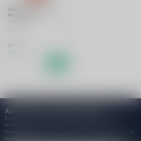
SOPLICA
Soplica Framboos &
Roos 50cl
Likeur
€9,99
Op voorraad
Abonneer je op onze nieuwsbrief
Zo blijf je altijd op de hoogte van speciale releases en mooie
aanbiedingen. Die wil je toch niet missen!? We versturen
maximaal één keer per maand een mailing dus geen zorgen over
onnodige spam!