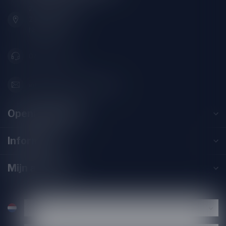
Zeemanlaan 22B
2313SZ Leiden
Nederland
071-2400285
info@drankenhandelleiden.nl
Openingstijden
Informatie
Mijn account