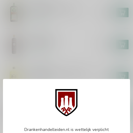
JAGERMEISTER
Jagermeister XXL 3 Liter
€95,99
Op voorraad
KRUIPOLIE
Kruipolie 50cl
€11,99
Op voorraad
VILLA MASSA
Villa Massa Limoncello 70cl
€15,99
Op voorraad
ZIMBRO
Zimbro Ginja Serra da Estrela
70cl
€16,99
Op voorraad
Drankenhandelleiden.nl is wettelijk verplicht