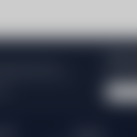
Abonneer 
Zo blijf je alt
 jouw aankoop, bezoek dan onze
wil je toch ni
edrijfsgegevens, antwoorden op
eren om contact met ons op te nemen.
dus geen zorge
l
tijden
Informatie