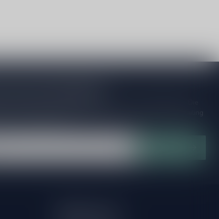
je op onze nieuwsbrief
ijd op de hoogte van speciale releases en mooie aanbiedingen. Die
et missen!? We versturen maximaal één keer per maand een mailing
n over onnodige spam!
Abonneer
Mijn account