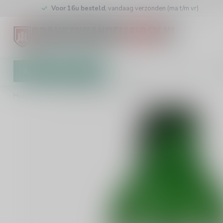
Voor 16u besteld
, vandaag verzonden (ma t/m vr)
Alle categorieën
Cadeaubon
Winkel
Klan
Home
/
Sir James 101 Mojito Mocktail 0.0%