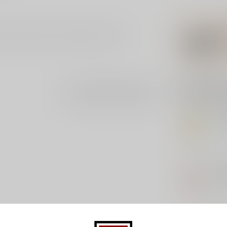
 met de smaak van een Mojito-cocktail.
Gerelatee
Je beoordeling toevoegen
CL
Cl
Op 
RA
Ram
Op 
VI