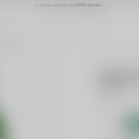
Keuze uit meer dan
5000 dranken
tenservice
SIR JAMES 101
Sir James
€1,80
Incl. btw
Dit product is uit v