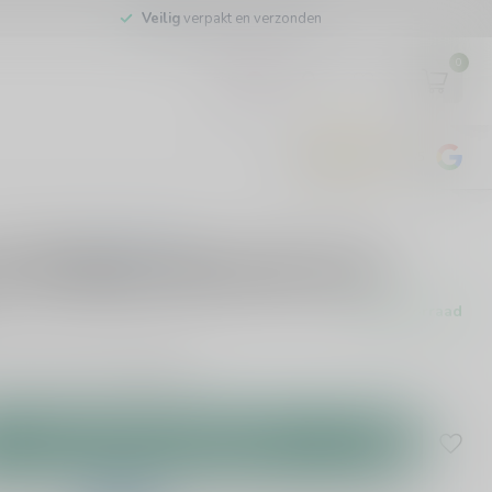
Veilig
verpakt en verzonden
0
EUR
4.8
/5
443
beoordelingen
0 beoordelingen
 101 Mojito Mocktail 0.0%
Op voorraad
oorraad leverbaar.
Lees meer
.
Toevoegen aan winkelwagen