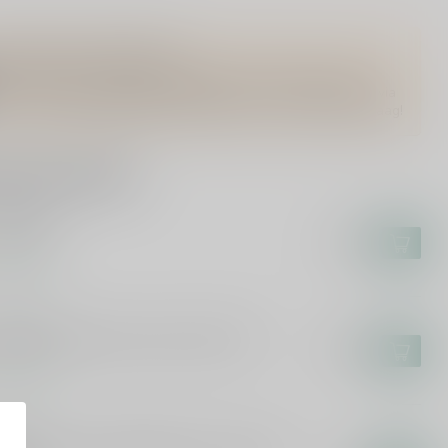
Vragen over dit product?
Of heb je hulp nodig bij het bestellen? Twijfel niet en neem
contact met ons op. Dit kan telefonisch via 071-2400285 of via
de e-mail op
info@drankenhandelleiden.nl
. We helpen je graag!
rde producten
UB MATE
ub Mate
€1,80
voorraad
MAZZOTTI
azzotti Aperitivo Arancia 0.0 70cl
€12,99
voorraad
NADA