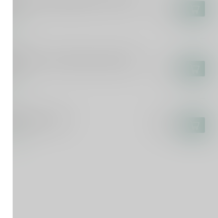
ada Iberian Gold Bubble Zero Alcohol
l
€8,45
voorraad
KUYPER
Kuyper Sex On The Beach Cocktail 0.0
l
€7,45
voorraad
NIN
nin Raspberry 70cl
€12,49
voorraad