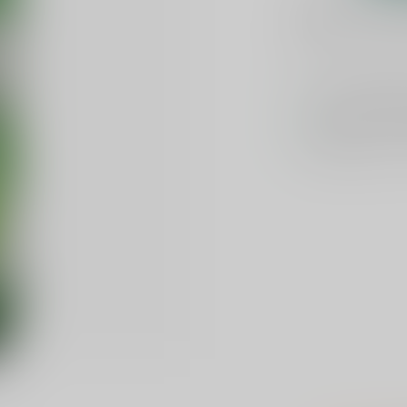
Plaats je bes
Toevoegen om te verge
Voor 16u beste
Keuze uit meer 
Veilig
verpakt e