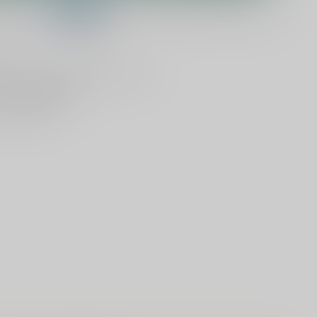
telling binnen
10:33:21
en het wordt vandaag nog verzonden!
lijken
Deel dit product
ld
, vandaag verzonden (ma t/m vr)
dan
5000 dranken
n verzonden