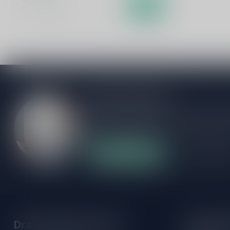
Vergelijk
Meer informatie
Als je vragen hebt over onze producten of
klantenservicepagina. Hier vindt je onze b
veelgestelde vragen en verschillende mani
Klantenservice
Onze winke
Drankenhandel Leiden
Openings