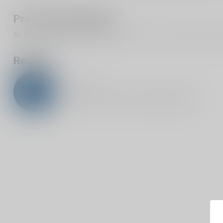
Productomschrijving
Sir James 101 Mojito Mocktail 25cl 0.0% is een Alcohol Free drink
Reviews
0
/
5
0
sterren op basis van
0
beoordelingen