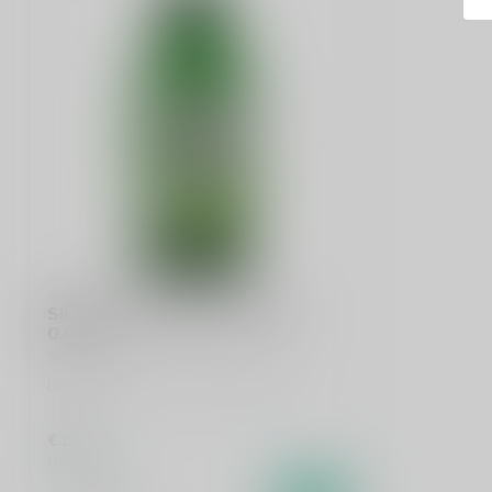
SIR JAMES 101
Sir James 101 Mojito Mocktail
0.0%
Dit product is uit voorraad leverbaar.
€1,80
Op voorraad