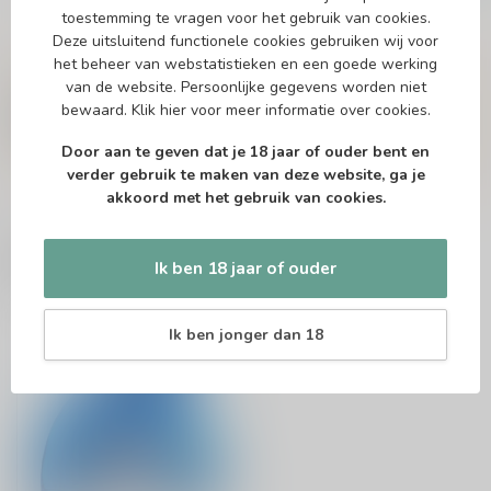
toestemming te vragen voor het gebruik van cookies.
Deze uitsluitend functionele cookies gebruiken wij voor
Vragen over dit product?
het beheer van webstatistieken en een goede werking
Of heb je hulp nodig bij het bestellen? Twijfel
van de website. Persoonlijke gegevens worden niet
niet en neem contact met ons op. Dit kan
bewaard.
Klik hier
voor meer informatie over cookies.
telefonisch via 071-2400285 of via de e-mail op
info@drankenhandelleiden.nl
. We helpen je
Door aan te geven dat je 18 jaar of ouder bent en
graag!
verder gebruik te maken van deze website, ga je
akkoord met het gebruik van cookies.
Recent bekeken
Ik ben 18 jaar of ouder
Ik ben jonger dan 18