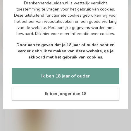
Op voorraad
Drankenhandelleiden.nl is wettelijk verplicht
toestemming te vragen voor het gebruik van cookies.
Deze uitsluitend functionele cookies gebruiken wij voor
het beheer van webstatistieken en een goede werking
Vragen over dit product?
van de website. Persoonlijke gegevens worden niet
Of heb je hulp nodig bij het bestellen? Twijfel
bewaard.
Klik hier
voor meer informatie over cookies.
niet en neem contact met ons op. Dit kan
telefonisch via 071-2400285 of via de e-mail op
Door aan te geven dat je 18 jaar of ouder bent en
info@drankenhandelleiden.nl
. We helpen je
verder gebruik te maken van deze website, ga je
graag!
akkoord met het gebruik van cookies.
Ik ben 18 jaar of ouder
Recent bekeken
Ik ben jonger dan 18