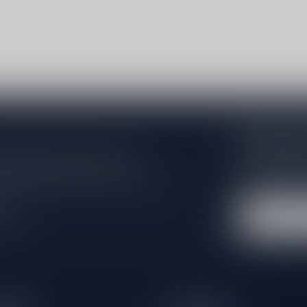
Abonneer 
Zo blijf je alt
 jouw aankoop, bezoek dan onze
wil je toch ni
edrijfsgegevens, antwoorden op
eren om contact met ons op te nemen.
dus geen zorge
l