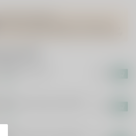
Vragen over dit product?
Of heb je hulp nodig bij het bestellen? Twijfel niet en neem
contact met ons op. Dit kan telefonisch via 071-2400285 of via
de e-mail op
info@drankenhandelleiden.nl
. We helpen je graag!
rde producten
RINGBANK
ingbank 10 Years 70cl
€65,99
voorraad
CALLAN
allan 12 Years Double Cask 2025 70cl
€58,99
voorraad
ZELBURN