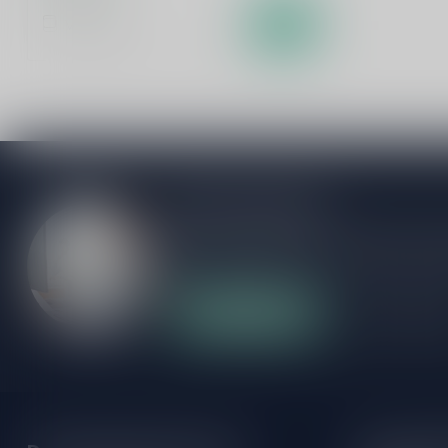
Vergelijk
Meer informatie
Als je vragen hebt over onze producten of
klantenservicepagina. Hier vindt je onze b
veelgestelde vragen en verschillende mani
Klantenservice
Onze winke