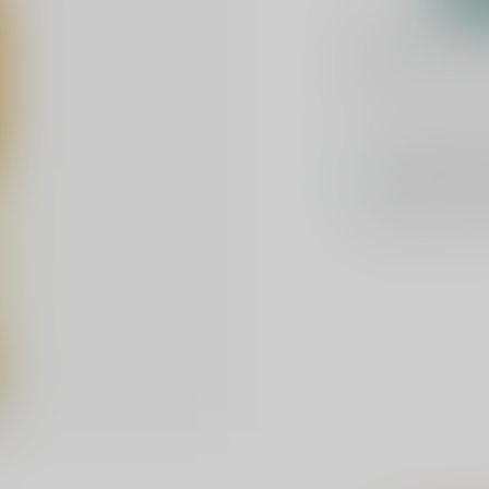
Plaats je bes
Toevoegen om te verge
Voor 16u beste
Keuze uit meer 
Veilig
verpakt e