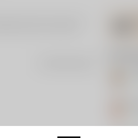
ingle Malt Scotch Whisky van 46%. Een rijke
 maken deze dram tot een ware traktatie.
Gerelatee
Je beoordeling toevoegen
SP
Spr
Op 
MA
Mac
Op 
HA