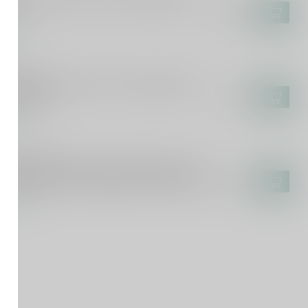
zelburn 7 Years Oloroso Cask Matured
l
€119,99
voorraad
 NEVIS
tan Army Ben Nevis 11 Years Signatory
tage 70cl
€43,99
voorraad
YSIDE 17(M)
yside 17(M) 17 Years Exceptional Cask
 Proof Edition 16 Signatory Vintage 70cl
€91,99
voorraad