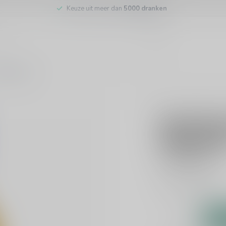
Keuze uit meer dan
5000 dranken
tenservice
ROYAL BRACKLA
Royal Bra
Finish 70
€122,95
Incl. 
Whisky
Lees meer
.