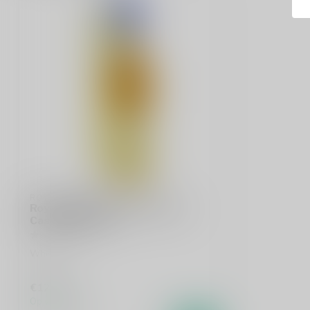
ROYAL BRACKLA
Royal Brackla 18 Years Sherry
Cask Finish 70cl
Whisky
€122,95
Op voorraad