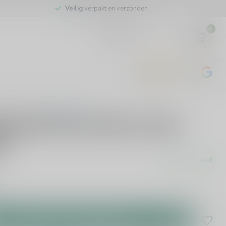
Veilig
verpakt en verzonden
0
EUR
4.8
/5
443
beoordelingen
0 beoordelingen
ckla 18 Years Sherry Cask
cl
Op voorraad
btw
Toevoegen aan winkelwagen