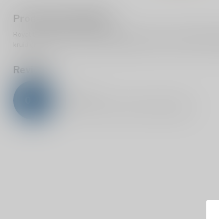
Productomschrijving
Royal Brackla 18 Years Sherry Cask Finish 70cl is een Highland S
kruidigheid, tonen van vanille, sappig zacht fruit, cacao en citrus
Reviews
0
/
5
0
sterren op basis van
0
beoordelingen