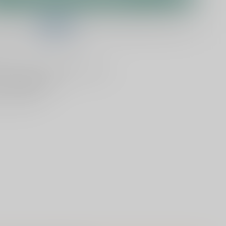
telling binnen
04:54:38
en het wordt vandaag nog verzonden!
lijken
Deel dit product
ld
, vandaag verzonden (ma t/m vr)
dan
5000 dranken
n verzonden