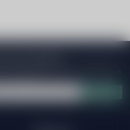
je op onze nieuwsbrief
ijd op de hoogte van speciale releases en mooie aanbiedingen. Die
et missen!? We versturen maximaal één keer per maand een mailing
n over onnodige spam!
Abonneer