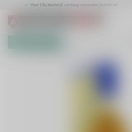
Voor 16u besteld
, vandaag verzonden (ma t/m vr)
Alle categorieën
Cadeaubon
Winkel
Klan
Home
/
Royal Brackla 18 Years Sherry Cask Finish 70cl