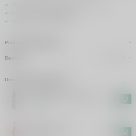
Voor 16u besteld
, vandaag verzonden (ma t/m vr)
Keuze uit meer dan
5000 dranken
Veilig
verpakt en verzonden
Productomschrijving
Reviews
Gerelateerde producten
IRON MAIDEN
Iron Maiden Darkest Red 75cl
€13,99
Op voorraad
LOLEA
Lolea Sangria 75cl
€7,49