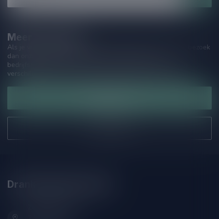
Meer informatie
Als je vragen hebt over onze producten of jouw aankoop, bezoek
dan onze klantenservicepagina. Hier vindt je onze
bedrijfsgegevens, antwoorden op veelgestelde vragen en
verschillende manieren om contact met ons op te nemen.
Klantenservice
Onze winkel
Drankenhandel Leiden
Zeemanlaan 22B
2313SZ Leiden