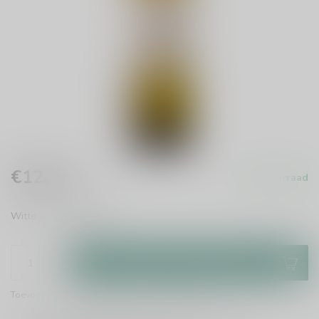
€12,95
Op voorraad
Incl. btw
Witte wijn
Lees meer
.
Toevoegen aan winkelwagen
Toevoegen om te vergelijken
Deel dit product