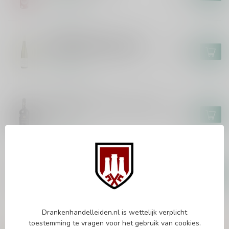
Op voorraad
MARKUS MOLITOR
Markus Molitor Kinheimer
Hubertuslay Auslese 75cl
€44,95
Op voorraad
MASCA DEL TACCO
Masca del Tacco Susumaniello
75cl
€14,95
Op voorraad
EPICURO
Epicuro Rosato 75cl
€9,25
€7,99
Op voorraad
Drankenhandelleiden.nl is wettelijk verplicht
toestemming te vragen voor het gebruik van cookies.
Vragen over dit product?