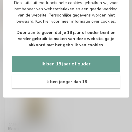
Deze uitsluitend functionele cookies gebruiken wij voor
Of heb je hulp nodig bij het bestellen? Twijfel
het beheer van webstatistieken en een goede werking
niet en neem contact met ons op. Dit kan
van de website. Persoonlijke gegevens worden niet
telefonisch via 071-2400285 of via de e-mail op
bewaard.
Klik hier
voor meer informatie over cookies.
info@drankenhandelleiden.nl
. We helpen je
graag!
Door aan te geven dat je 18 jaar of ouder bent en
verder gebruik te maken van deze website, ga je
akkoord met het gebruik van cookies.
Recent bekeken
Ik ben 18 jaar of ouder
Ik ben jonger dan 18
RAMON BILBAO
Ramon Bilbao Verdejo