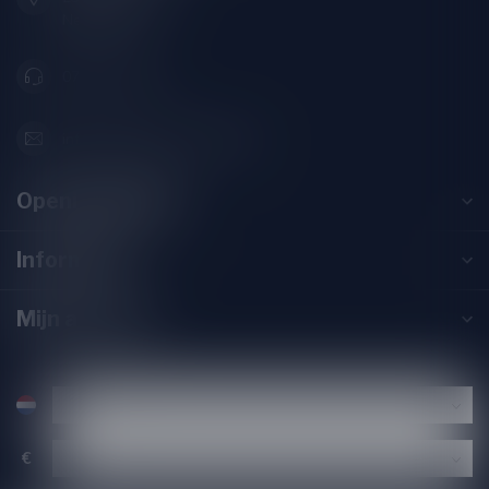
Nederland
071-2400285
info@drankenhandelleiden.nl
Openingstijden
Informatie
Mijn account
€