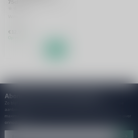
75cl
Witte wijn
€12,95
Op voorraad
Abonneer je op onze nieuwsbrief
Zo blijf je altijd op de hoogte van speciale releases en mooie
aanbiedingen. Die wil je toch niet missen!? We versturen
maximaal één keer per maand een mailing dus geen zorgen over
onnodige spam!