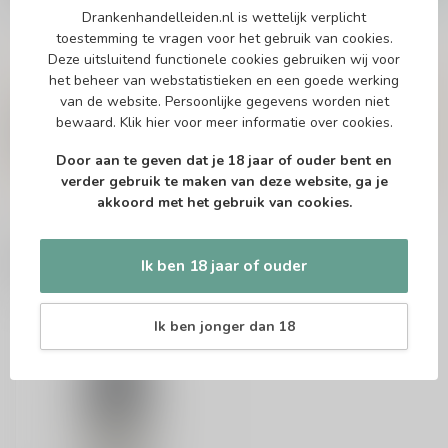
Op voorraad
Drankenhandelleiden.nl is wettelijk verplicht
toestemming te vragen voor het gebruik van cookies.
Deze uitsluitend functionele cookies gebruiken wij voor
Vragen over dit product?
het beheer van webstatistieken en een goede werking
van de website. Persoonlijke gegevens worden niet
Of heb je hulp nodig bij het bestellen? Twijfel
niet en neem contact met ons op. Dit kan
bewaard.
Klik hier
voor meer informatie over cookies.
telefonisch via 071-2400285 of via de e-mail op
info@drankenhandelleiden.nl
. We helpen je
Door aan te geven dat je 18 jaar of ouder bent en
graag!
verder gebruik te maken van deze website, ga je
akkoord met het gebruik van cookies.
Recent bekeken
Ik ben 18 jaar of ouder
Ik ben jonger dan 18