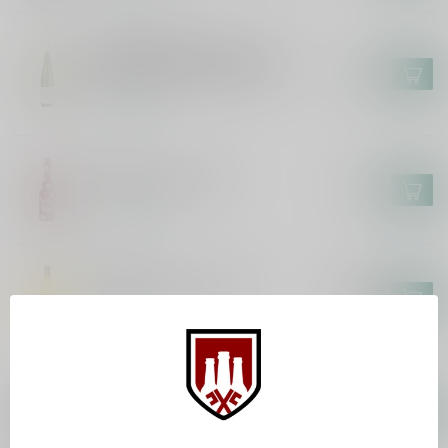
MARKUS MOLITOR
Markus Molitor Kinheimer
Hubertuslay Auslese 75cl
€44,95
Op voorraad
LOLEA
Lolea Sangria 75cl
€7,49
Op voorraad
EPICURO
Epicuro Pecorino 75cl
€9,95
€8,49
Op voorraad
MASCA DEL TACCO
Masca del Tacco Susumaniello
75cl
€14,95