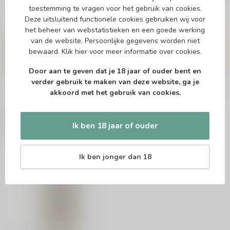
toestemming te vragen voor het gebruik van cookies.
Deze uitsluitend functionele cookies gebruiken wij voor
Vragen over dit product?
het beheer van webstatistieken en een goede werking
Of heb je hulp nodig bij het bestellen? Twijfel
van de website. Persoonlijke gegevens worden niet
niet en neem contact met ons op. Dit kan
bewaard.
Klik hier
voor meer informatie over cookies.
telefonisch via 071-2400285 of via de e-mail op
info@drankenhandelleiden.nl
. We helpen je
Door aan te geven dat je 18 jaar of ouder bent en
graag!
verder gebruik te maken van deze website, ga je
akkoord met het gebruik van cookies.
Recent bekeken
Ik ben 18 jaar of ouder
Ik ben jonger dan 18