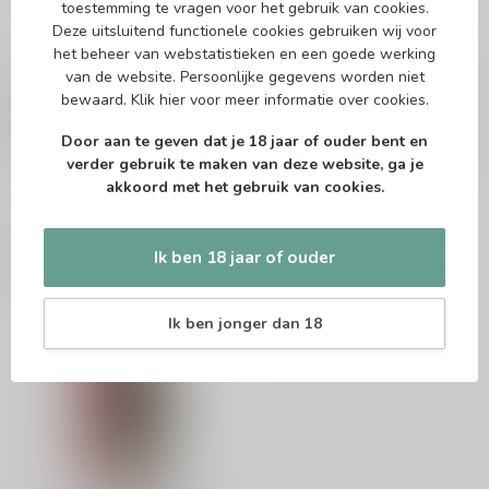
toestemming te vragen voor het gebruik van cookies.
Deze uitsluitend functionele cookies gebruiken wij voor
het beheer van webstatistieken en een goede werking
Vragen over dit product?
van de website. Persoonlijke gegevens worden niet
Of heb je hulp nodig bij het bestellen? Twijfel
bewaard.
Klik hier
voor meer informatie over cookies.
niet en neem contact met ons op. Dit kan
telefonisch via 071-2400285 of via de e-mail op
Door aan te geven dat je 18 jaar of ouder bent en
info@drankenhandelleiden.nl
. We helpen je
graag!
verder gebruik te maken van deze website, ga je
akkoord met het gebruik van cookies.
Ik ben 18 jaar of ouder
Recent bekeken
Ik ben jonger dan 18