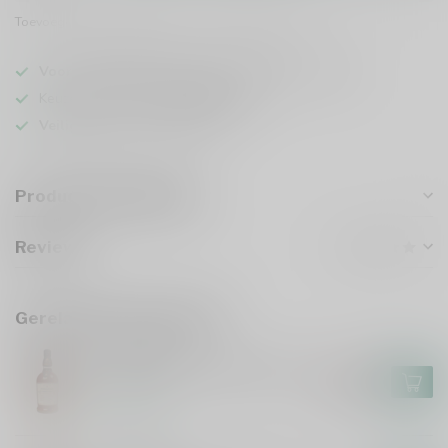
Toevoegen om te vergelijken
Deel dit product
Voor 16u besteld
, vandaag verzonden (ma t/m vr)
Keuze uit meer dan
5000 dranken
Veilig
verpakt en verzonden
Productomschrijving
Reviews
Gerelateerde producten
FOURSQUARE
Foursquare Convocation 70cl
€118,99
€101,99
Op voorraad