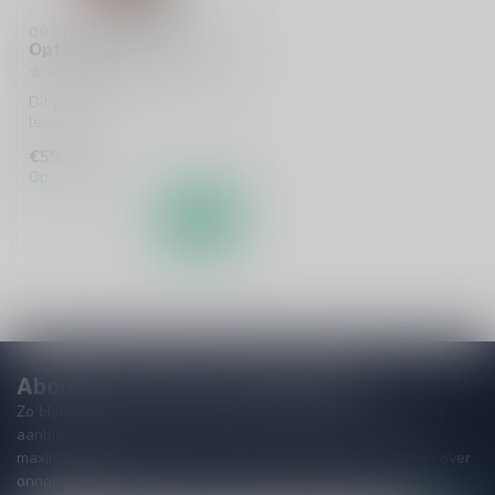
OPTHIMUS
Opthimus 18 Years 70cl
Dit product is uit voorraad
leverbaar!
€55,99
Op voorraad
Abonneer je op onze nieuwsbrief
Zo blijf je altijd op de hoogte van speciale releases en mooie
aanbiedingen. Die wil je toch niet missen!? We versturen
maximaal één keer per maand een mailing dus geen zorgen over
onnodige spam!