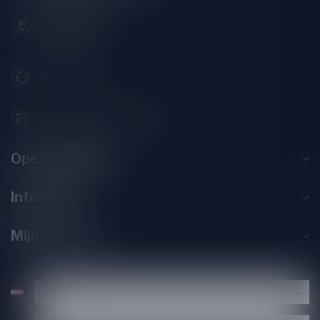
Zeemanlaan 22B
2313SZ Leiden
Nederland
071-2400285
info@drankenhandelleiden.nl
Openingstijden
Informatie
Mijn account