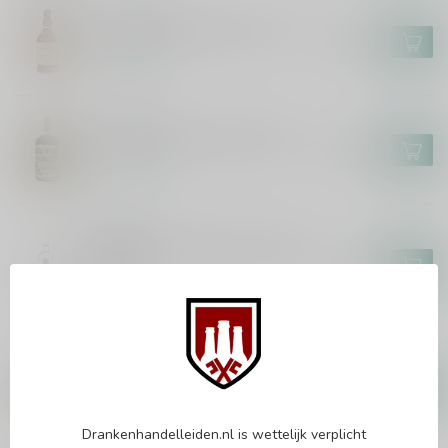
FOURSQUARE
Foursquare Penultimus 70cl
€108,99
Op voorraad
DON PAPA
Don Papa Baroko XXL 450cl
€309,99
Op voorraad
BACARDI
Bacardi Carta Blanca Superior
300cl
€78,99
Op voorraad
FLYING DUTCHMAN
Flying Dutchman 12 Years
Single Cask 70cl
€43,99
Op voorraad
Drankenhandelleiden.nl is wettelijk verplicht