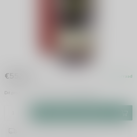
€55,99
Op voorraad
Incl. btw
Dit product is uit voorraad leverbaar!
Lees meer
.
Toevoegen aan winkelwagen