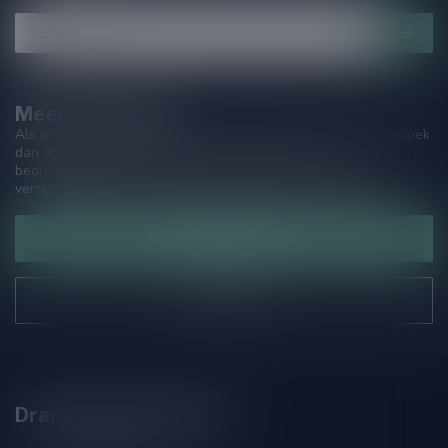
Meer informatie
Als je vragen hebt over onze producten of jouw aankoop, bezoek
dan onze klantenservicepagina. Hier vindt je onze
bedrijfsgegevens, antwoorden op veelgestelde vragen en
verschillende manieren om contact met ons op te nemen.
Klantenservice
Onze winkel
Drankenhandel Leiden