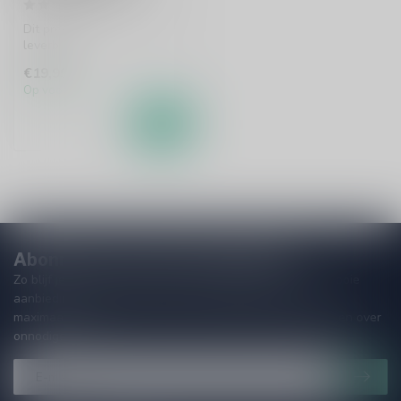
Dit product is uit voorraad
leverbaar.
€19,99
Op voorraad
Abonneer je op onze nieuwsbrief
Zo blijf je altijd op de hoogte van speciale releases en mooie
aanbiedingen. Die wil je toch niet missen!? We versturen
maximaal één keer per maand een mailing dus geen zorgen over
onnodige spam!