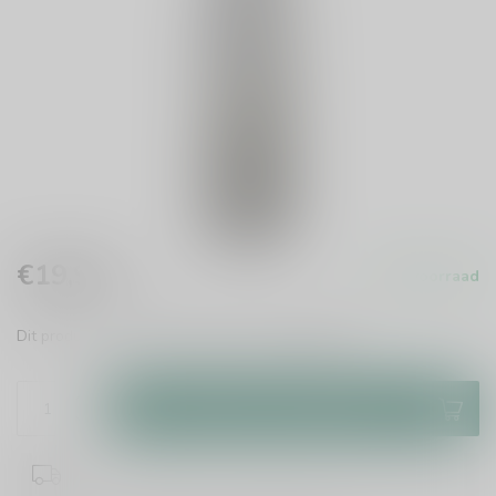
€19,99
Op voorraad
Incl. btw
Dit product is uit voorraad leverbaar.
Lees meer
.
Toevoegen aan winkelwagen