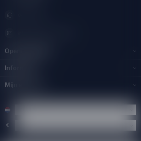
071-2400285
info@drankenhandelleiden.nl
Openingstijden
Informatie
Mijn account
€