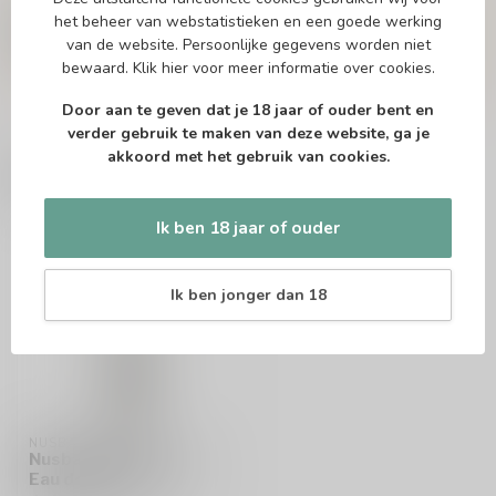
niet en neem contact met ons op. Dit kan
het beheer van webstatistieken en een goede werking
telefonisch via 071-2400285 of via de e-mail op
van de website. Persoonlijke gegevens worden niet
info@drankenhandelleiden.nl
. We helpen je
bewaard.
Klik hier
voor meer informatie over cookies.
graag!
Door aan te geven dat je 18 jaar of ouder bent en
verder gebruik te maken van deze website, ga je
akkoord met het gebruik van cookies.
Recent bekeken
Ik ben 18 jaar of ouder
Ik ben jonger dan 18
NUSBAUMER
Nusbaumer Quetsch
Eau de Vie 35cl