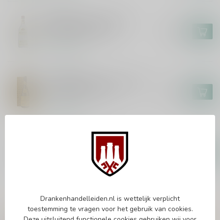
SPECHT
Specht Schwarzwalder
Kirschwasser 70cl
€16,45
Op voorraad
LOUIS ROQUE
Louis Roque La Vieille Prune
Reserve L.O.R. 70cl
€46,99
Op voorraad
CORDELIER
Cordelier Marc de Provence
50cl
€35,99
Op voorraad
Drankenhandelleiden.nl is wettelijk verplicht
Vragen over dit product?
toestemming te vragen voor het gebruik van cookies.
Deze uitsluitend functionele cookies gebruiken wij voor
Of heb je hulp nodig bij het bestellen? Twijfel