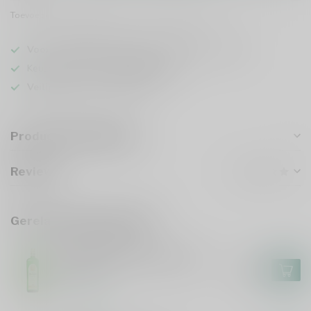
Toevoegen om te vergelijken
Deel dit product
Voor 16u besteld
, vandaag verzonden (ma t/m vr)
Keuze uit meer dan
5000 dranken
Veilig
verpakt en verzonden
Productomschrijving
Reviews
Gerelateerde producten
FÜRST BISMARCK
Fürst Bismarck Doppelkorn
70cl
€13,49
Op voorraad