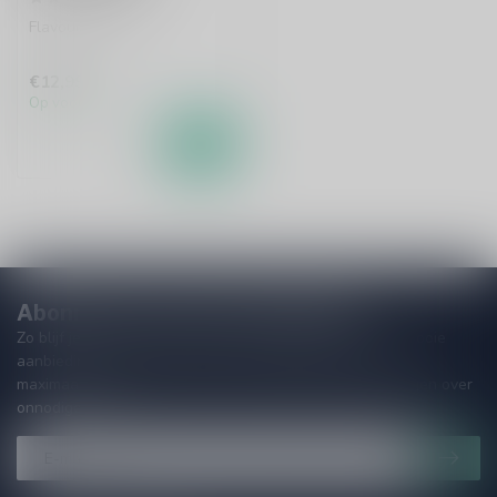
Flavoured vodka
€12,99
Op voorraad
Abonneer je op onze nieuwsbrief
Zo blijf je altijd op de hoogte van speciale releases en mooie
aanbiedingen. Die wil je toch niet missen!? We versturen
maximaal één keer per maand een mailing dus geen zorgen over
onnodige spam!