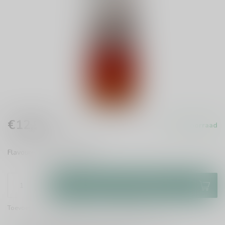
€12,99
Op voorraad
Incl. btw
Flavoured vodka
Lees meer
.
Toevoegen aan winkelwagen
Toevoegen om te vergelijken
Deel dit product