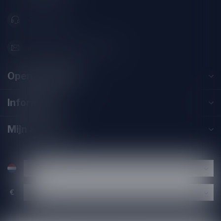
071-2400285
info@drankenhandelleiden.nl
Openingstijden
Informatie
Mijn account
€