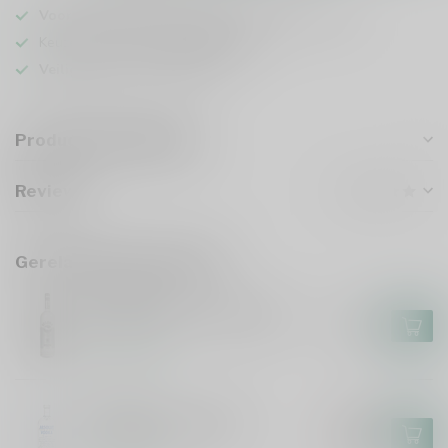
Voor 16u besteld
, vandaag verzonden (ma t/m vr)
Keuze uit meer dan
5000 dranken
Veilig
verpakt en verzonden
Productomschrijving
Reviews
Gerelateerde producten
BELUGA
Beluga Noble Vodka 100cl
€53,99
Op voorraad
ABSOLUT
Absolut Vodka 100cl
€22,99
€19,99