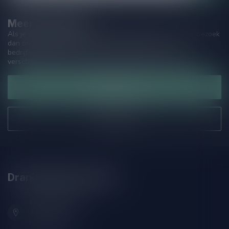
Meer informatie
Als je vragen hebt over onze producten of jouw aankoop, bezoek
dan onze klantenservicepagina. Hier vindt je onze
bedrijfsgegevens, antwoorden op veelgestelde vragen en
verschillende manieren om contact met ons op te nemen.
Klantenservice
Onze winkel
Drankenhandel Leiden
Zeemanlaan 22B
2313SZ Leiden
Nederland