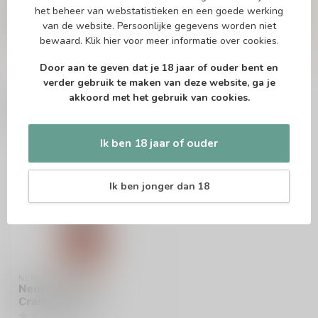
niet en neem contact met ons op. Dit kan
het beheer van webstatistieken en een goede werking
telefonisch via 071-2400285 of via de e-mail op
van de website. Persoonlijke gegevens worden niet
info@drankenhandelleiden.nl
. We helpen je
bewaard.
Klik hier
voor meer informatie over cookies.
graag!
Door aan te geven dat je 18 jaar of ouder bent en
verder gebruik te maken van deze website, ga je
akkoord met het gebruik van cookies.
Recent bekeken
Ik ben 18 jaar of ouder
Ik ben jonger dan 18
NEMIROFF
Nemiroff Wild
Cranberry 70cl