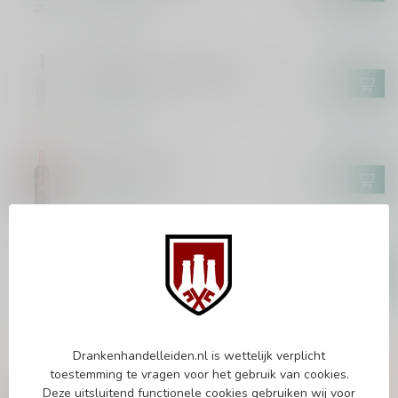
Op voorraad
CHOPIN
Chopin Potato Vodka 70cl
€37,99
Op voorraad
URSUS
Ursus Roter 70cl
€10,99
Op voorraad
ABSOLUT
Absolut Vodka 450cl
€143,99
Op voorraad
Drankenhandelleiden.nl is wettelijk verplicht
Vragen over dit product?
toestemming te vragen voor het gebruik van cookies.
Of heb je hulp nodig bij het bestellen? Twijfel
Deze uitsluitend functionele cookies gebruiken wij voor