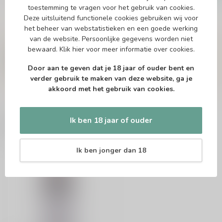
toestemming te vragen voor het gebruik van cookies.
Deze uitsluitend functionele cookies gebruiken wij voor
het beheer van webstatistieken en een goede werking
Vragen over dit product?
van de website. Persoonlijke gegevens worden niet
Of heb je hulp nodig bij het bestellen? Twijfel
bewaard.
Klik hier
voor meer informatie over cookies.
niet en neem contact met ons op. Dit kan
telefonisch via 071-2400285 of via de e-mail op
Door aan te geven dat je 18 jaar of ouder bent en
info@drankenhandelleiden.nl
. We helpen je
verder gebruik te maken van deze website, ga je
graag!
akkoord met het gebruik van cookies.
Ik ben 18 jaar of ouder
Recent bekeken
Ik ben jonger dan 18