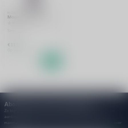
MONIN
Monin Lavande 70cl
Siroop
€13,99
Op voorraad
Abonneer je op onze nieuwsbrief
Zo blijf je altijd op de hoogte van speciale releases en mooie
aanbiedingen. Die wil je toch niet missen!? We versturen
maximaal één keer per maand een mailing dus geen zorgen over