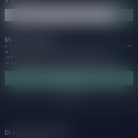
onnodige spam!
Meer informatie
Als je vragen hebt over onze producten of jouw aankoop, bezoek
dan onze klantenservicepagina. Hier vindt je onze
bedrijfsgegevens, antwoorden op veelgestelde vragen en
verschillende manieren om contact met ons op te nemen.
Klantenservice
Onze winkel
Drankenhandel Leiden