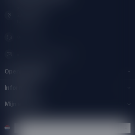
Zeemanlaan 22B
2313SZ Leiden
Nederland
071-2400285
info@drankenhandelleiden.nl
Openingstijden
Informatie
Mijn account