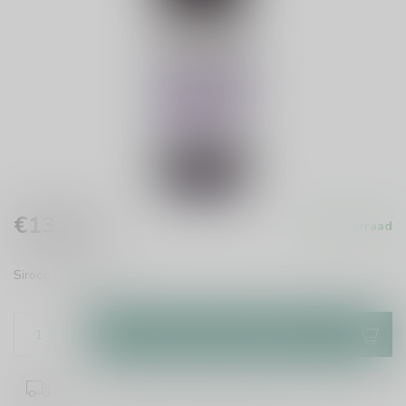
€13,99
Op voorraad
Incl. btw
Siroop
Lees meer
.
Toevoegen aan winkelwagen