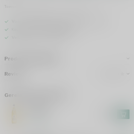
Toevoegen om te vergelijken
Deel dit product
Voor 16u besteld
, vandaag verzonden (ma t/m vr)
Keuze uit meer dan
5000 dranken
Veilig
verpakt en verzonden
Productomschrijving
Reviews
Gerelateerde producten
CLUB MATE
Club Mate
€1,80
Op voorraad