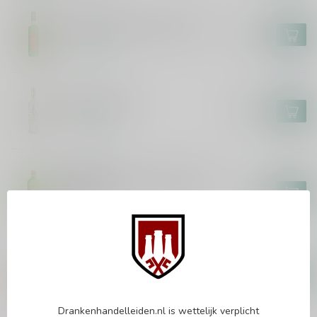
ANTICA
Antica Sambuca Chilli 70cl
€16,49
Op voorraad
EFE
Efe Gold 70cl
€30,99
Op voorraad
BOOMSMA
Boomsma Hagel en Donder
100cl
€12,99
Op voorraad
ANTIOQUENO
Antioqueno Aguardiente 70cl
€21,99
Op voorraad
Drankenhandelleiden.nl is wettelijk verplicht