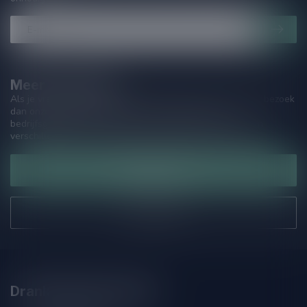
Meer informatie
Als je vragen hebt over onze producten of jouw aankoop, bezoek
dan onze klantenservicepagina. Hier vindt je onze
bedrijfsgegevens, antwoorden op veelgestelde vragen en
verschillende manieren om contact met ons op te nemen.
Klantenservice
Onze winkel
Drankenhandel Leiden