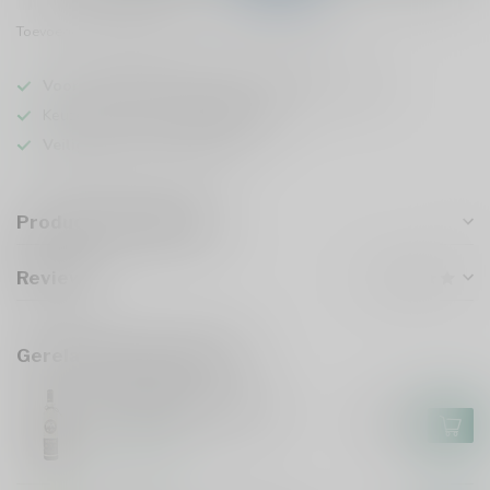
Toevoegen om te vergelijken
Deel dit product
Voor 16u besteld
, vandaag verzonden (ma t/m vr)
Keuze uit meer dan
5000 dranken
Veilig
verpakt en verzonden
Productomschrijving
Reviews
Gerelateerde producten
BEYLERBEYI
Beylerbeyi Gobek 70cl
€38,99
Op voorraad