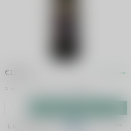
€17,99
Op voorraad
Incl. btw
Dit product is leverbaar uit voorraad!
Lees meer
.
Toevoegen aan winkelwagen
Plaats je bestelling binnen
08:23:04
en het wordt vandaag
nog verzonden!