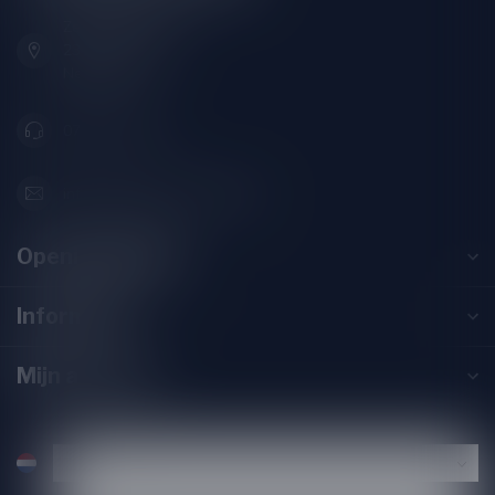
Zeemanlaan 22B
2313SZ Leiden
Nederland
071-2400285
info@drankenhandelleiden.nl
Openingstijden
Informatie
Mijn account