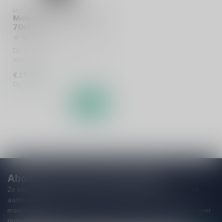
MOLINARI
Molinari Sambuca Caffe
70cl
Dit product is leverbaar uit
voorraad!
€17,99
Op voorraad
Abonneer je op onze nieuwsbrief
Zo blijf je altijd op de hoogte van speciale releases en mooie
aanbiedingen. Die wil je toch niet missen!? We versturen
maximaal één keer per maand een mailing dus geen zorgen over
onnodige spam!