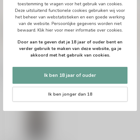
toestemming te vragen voor het gebruik van cookies.
Deze uitsluitend functionele cookies gebruiken wij voor
Vragen over dit product?
het beheer van webstatistieken en een goede werking
Of heb je hulp nodig bij het bestellen? Twijfel
van de website. Persoonlijke gegevens worden niet
niet en neem contact met ons op. Dit kan
bewaard.
Klik hier
voor meer informatie over cookies.
telefonisch via 071-2400285 of via de e-mail op
info@drankenhandelleiden.nl
. We helpen je
Door aan te geven dat je 18 jaar of ouder bent en
graag!
verder gebruik te maken van deze website, ga je
akkoord met het gebruik van cookies.
Recent bekeken
Ik ben 18 jaar of ouder
Ik ben jonger dan 18